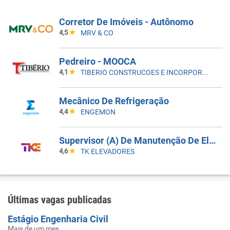
Corretor De Imóveis - Autônomo
4,5
MRV & CO
Pedreiro - MOOCA
4,1
TIBERIO CONSTRUCOES E INCORPORACOES
Mecânico De Refrigeração
4,4
ENGEMON
Supervisor (A) De Manutenção De Elevadores
4,6
TK ELEVADORES
Últimas vagas publicadas
Estágio Engenharia Civil
Mais de um mes