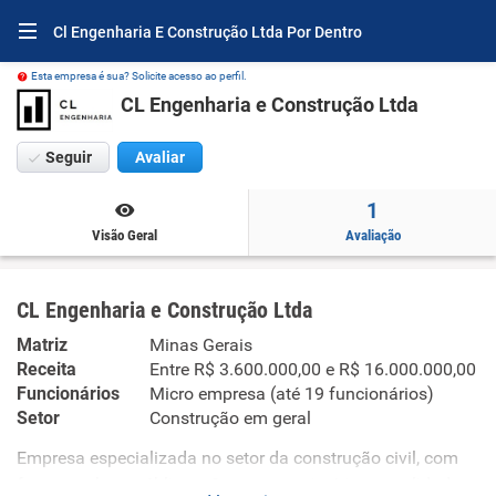
Cl Engenharia E Construção Ltda Por Dentro
Esta empresa é sua? Solicite acesso ao perfil.
CL Engenharia e Construção Ltda
Seguir
Avaliar
1
Visão Geral
Avaliação
CL Engenharia e Construção Ltda
Matriz
Minas Gerais
Receita
Entre R$ 3.600.000,00 e R$ 16.000.000,00
Funcionários
Micro empresa (até 19 funcionários)
Setor
Construção em geral
Empresa especializada no setor da construção civil, com
foco em obras públicas. Com uma trajetória consolidada