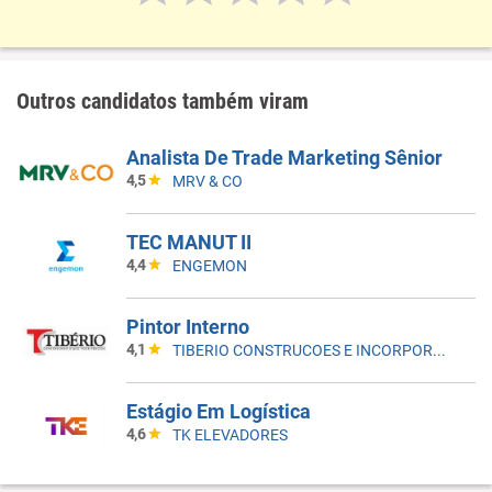
Outros candidatos também viram
Analista De Trade Marketing Sênior
4,5
MRV & CO
TEC MANUT II
4,4
ENGEMON
Pintor Interno
4,1
TIBERIO CONSTRUCOES E INCORPORACOES
Estágio Em Logística
4,6
TK ELEVADORES