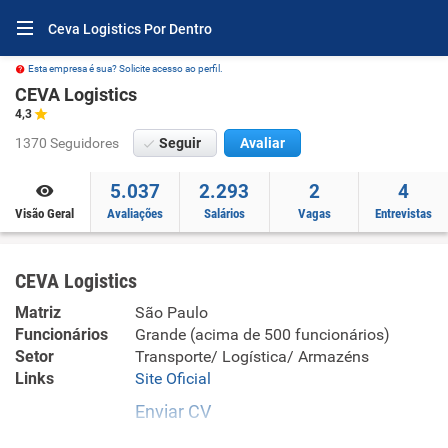
Ceva Logistics Por Dentro
Esta empresa é sua? Solicite acesso ao perfil.
CEVA Logistics
4,3
1370 Seguidores
Seguir
Avaliar
5.037
2.293
2
4
Visão Geral
Avaliações
Salários
Vagas
Entrevistas
CEVA Logistics
Matriz
São Paulo
Funcionários
Grande (acima de 500 funcionários)
Setor
Transporte/ Logística/ Armazéns
Links
Site Oficial
Enviar CV