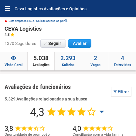
Ceva Logistics Avaliações e Opiniões
Esta empresa é sua? Solicite acesso ao perfil.
CEVA Logistics
4,3
1370 Seguidores
Seguir
Avaliar
5.038
2.293
2
4
Visão Geral
Avaliações
Salários
Vagas
Entrevistas
Avaliações de funcionários
Filtrar
5.329 Avaliações relacionadas a sua busca
4,3
3,8
4,0
Oportunidade de promoção
Conciliação com a vida familiar