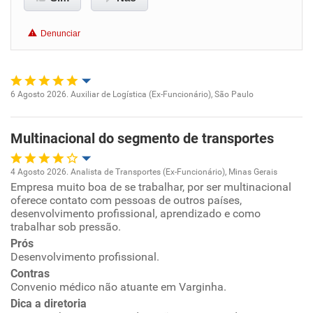
Benefícios
Denunciar
Recomenda esta empresa
Recomenda a diretoria
6 Agosto 2026. Auxiliar de Logística (Ex-Funcionário), São Paulo
Oportunidade de promoção
Multinacional do segmento de transportes
Ambiente de trabalho
4 Agosto 2026. Analista de Transportes (Ex-Funcionário), Minas Gerais
Conciliação com a vida familiar
Empresa muito boa de se trabalhar, por ser multinacional
Oportunidade de promoção
oferece contato com pessoas de outros países,
desenvolvimento profissional, aprendizado e como
Benefícios
Ambiente de trabalho
trabalhar sob pressão.
Prós
Recomenda esta empresa
Desenvolvimento profissional.
Conciliação com a vida familiar
Não recomenda a diretoria
Contras
Convenio médico não atuante em Varginha.
Benefícios
Dica a diretoria