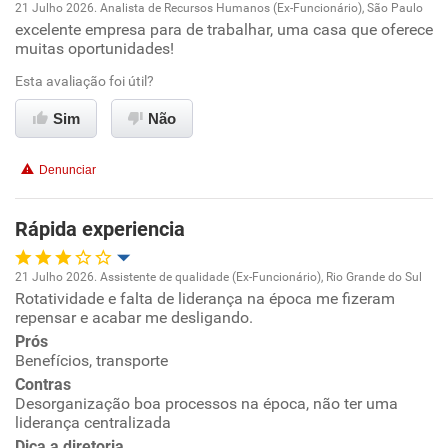
21 Julho 2026. Analista de Recursos Humanos (Ex-Funcionário), São Paulo
Conciliação com a vida familiar
excelente empresa para de trabalhar, uma casa que oferece
Oportunidade de promoção
muitas oportunidades!
Benefícios
Ambiente de trabalho
Esta avaliação foi útil?
Sim
Não
Recomenda esta empresa
Conciliação com a vida familiar
Denunciar
Benefícios
Rápida experiencia
Recomenda esta empresa
Recomenda a diretoria
21 Julho 2026. Assistente de qualidade (Ex-Funcionário), Rio Grande do Sul
Rotatividade e falta de liderança na época me fizeram
Oportunidade de promoção
repensar e acabar me desligando.
Prós
Ambiente de trabalho
Benefícios, transporte
Contras
Conciliação com a vida familiar
Desorganização boa processos na época, não ter uma
liderança centralizada
Dica a diretoria