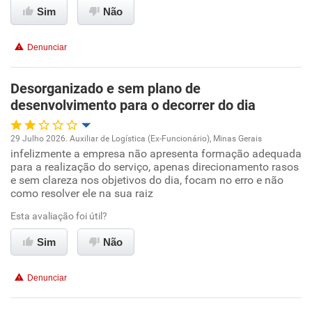
Sim
Não
Conciliação com a vida familiar
Denunciar
Benefícios
Desorganizado e sem plano de
Recomenda esta empresa
desenvolvimento para o decorrer do dia
Recomenda a diretoria
29 Julho 2026. Auxiliar de Logística (Ex-Funcionário), Minas Gerais
infelizmente a empresa não apresenta formação adequada
Oportunidade de promoção
para a realização do serviço, apenas direcionamento rasos
e sem clareza nos objetivos do dia, focam no erro e não
Ambiente de trabalho
como resolver ele na sua raiz
Esta avaliação foi útil?
Conciliação com a vida familiar
Sim
Não
Benefícios
Denunciar
Não recomenda esta empresa