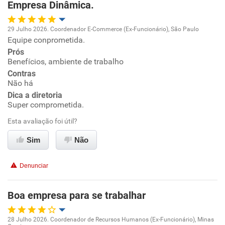
Não recomenda a diretoria
Empresa Dinâmica.
29 Julho 2026. Coordenador E-Commerce (Ex-Funcionário), São Paulo
Equipe conprometida.
Oportunidade de promoção
Prós
Benefícios, ambiente de trabalho
Ambiente de trabalho
Contras
Não há
Conciliação com a vida familiar
Dica a diretoria
Super comprometida.
Benefícios
Esta avaliação foi útil?
Sim
Não
Recomenda esta empresa
Recomenda a diretoria
Denunciar
Boa empresa para se trabalhar
28 Julho 2026. Coordenador de Recursos Humanos (Ex-Funcionário), Minas