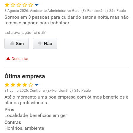
Recomenda esta empresa
3 Agosto 2026. Assistente Administrativo Geral (Ex-Funcionário), São Paulo
Recomenda a diretoria
Somos em 3 pessoas para cuidar do setor a noite, mas não
Oportunidade de promoção
temos o suporte para trabalhar.
Ambiente de trabalho
Esta avaliação foi útil?
Sim
Não
Conciliação com a vida familiar
Denunciar
Benefícios
Ótima empresa
Não recomenda esta empresa
Recomenda a diretoria
31 Julho 2026. Controller (Ex-Funcionário), São Paulo
Até o momento uma boa empresa com ótimos benefícios e
Oportunidade de promoção
planos profissionais.
Prós
Ambiente de trabalho
Localidade, benefícios em ger
Contras
Conciliação com a vida familiar
Horários, ambiente