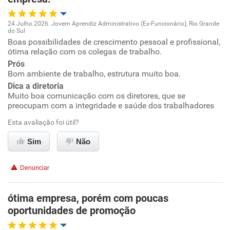
Conciliação com a vida familiar
24 Julho 2026. Jovem Aprendiz Administrativo (Ex-Funcionário), Rio Grande
Não recomenda esta empresa
do Sul
Oportunidade de promoção
Não recomenda a diretoria
Boas possibilidades de crescimento pessoal e profissional,
Benefícios
ótima relação com os colegas de trabalho.
Ambiente de trabalho
Prós
Não recomenda esta empresa
Bom ambiente de trabalho, estrutura muito boa.
Recomenda a diretoria
Dica a diretoria
Conciliação com a vida familiar
Muito boa comunicação com os diretores, que se
preocupam com a integridade e saúde dos trabalhadores
Benefícios
Esta avaliação foi útil?
Recomenda esta empresa
Sim
Não
Recomenda a diretoria
Denunciar
ótima empresa, porém com poucas
oportunidades de promoção