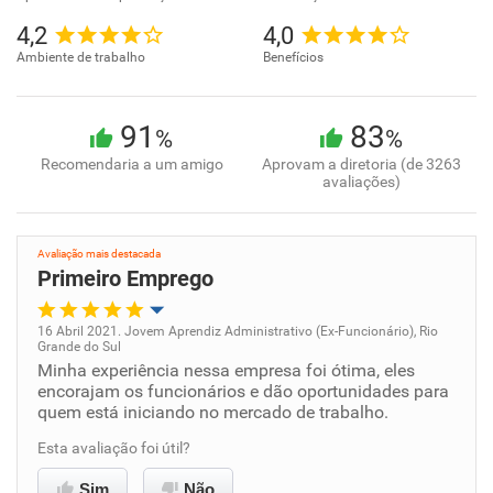
4,2
4,0
Ambiente de trabalho
Benefícios
91
83
%
%
Recomendaria a um amigo
Aprovam a diretoria (de 3263
avaliações)
Avaliação mais destacada
Primeiro Emprego
16 Abril 2021. Jovem Aprendiz Administrativo (Ex-Funcionário), Rio
Grande do Sul
Oportunidade de promoção
Minha experiência nessa empresa foi ótima, eles
encorajam os funcionários e dão oportunidades para
quem está iniciando no mercado de trabalho.
Ambiente de trabalho
Esta avaliação foi útil?
Conciliação com a vida familiar
Sim
Não