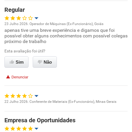
Benefícios
Regular
Recomenda esta empresa
23 Julho 2026. Operador de Máquinas (Ex-Funcionário), Goiás
Recomenda a diretoria
apenas tive uma breve experiência e digamos que foi
Oportunidade de promoção
possível obter alguns conhecimentos com possível colegas
próximo de trabalho
Ambiente de trabalho
Esta avaliação foi útil?
Conciliação com a vida familiar
Sim
Não
Benefícios
Denunciar
Recomenda esta empresa
Não recomenda a diretoria
22 Julho 2026. Conferente de Materiais (Ex-Funcionário), Minas Gerais
Oportunidade de promoção
Empresa de Oportunidades
Ambiente de trabalho