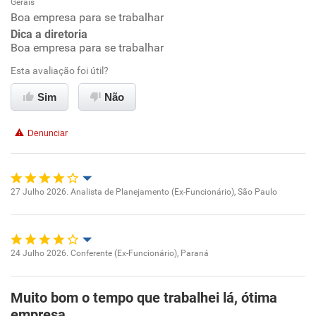
Gerais
Oportunidade de promoção
Boa empresa para se trabalhar
Dica a diretoria
Ambiente de trabalho
Boa empresa para se trabalhar
Esta avaliação foi útil?
Conciliação com a vida familiar
Sim
Não
Benefícios
Denunciar
Recomenda esta empresa
Recomenda a diretoria
27 Julho 2026. Analista de Planejamento (Ex-Funcionário), São Paulo
Oportunidade de promoção
Ambiente de trabalho
24 Julho 2026. Conferente (Ex-Funcionário), Paraná
Oportunidade de promoção
Conciliação com a vida familiar
Muito bom o tempo que trabalhei lá, ótima
Ambiente de trabalho
empresa.
Benefícios