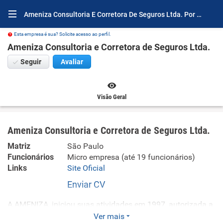
Ameniza Consultoria E Corretora De Seguros Ltda. Por Dentro
Esta empresa é sua? Solicite acesso ao perfil.
Ameniza Consultoria e Corretora de Seguros Ltda.
Seguir
Avaliar
Visão Geral
Ameniza Consultoria e Corretora de Seguros Ltda.
Matriz
São Paulo
Funcionários
Micro empresa (até 19 funcionários)
Links
Site Oficial
Enviar CV
A AMENIZA, iniciou suas atividades em 1997, autorizada a
operar nas carteiras de Ramos Elementares e Saúde, Vida
Ver mais