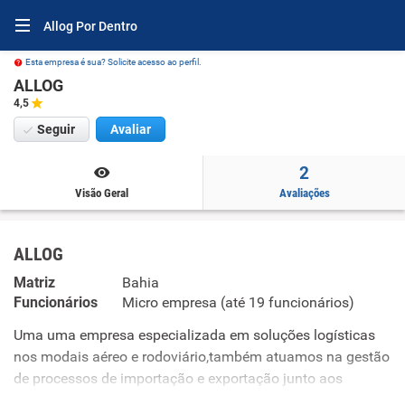
Allog Por Dentro
Esta empresa é sua? Solicite acesso ao perfil.
ALLOG
4,5
Seguir
Avaliar
2
Visão Geral
Avaliações
ALLOG
Matriz
Bahia
Funcionários
Micro empresa (até 19 funcionários)
Uma uma empresa especializada em soluções logísticas
nos modais aéreo e rodoviário,também atuamos na gestão
de processos de importação e exportação junto aos
terminais, oferecendo suporte completo e eficiente em toda