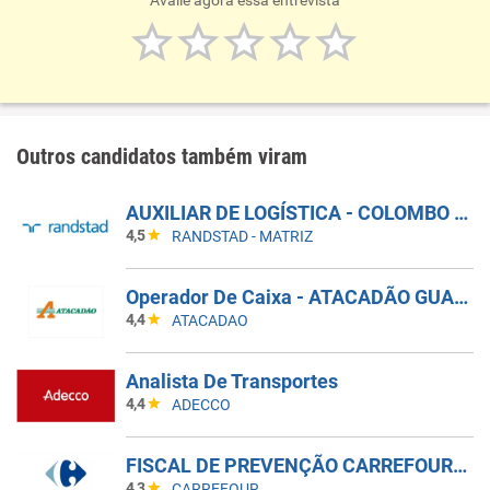
Avalie agora essa entrevista
Outros candidatos também viram
AUXILIAR DE LOGÍSTICA - COLOMBO - PR
4,5
RANDSTAD - MATRIZ
Operador De Caixa - ATACADÃO GUARULHOS BONSUCESSO
4,4
ATACADAO
Analista De Transportes
4,4
ADECCO
FISCAL DE PREVENÇÃO CARREFOUR SHOPPING PAMPLONA
4,3
CARREFOUR