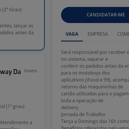
 (2º Grau)
CANDIDATAR-ME
entes, lançar as
pedidos antes da
VAGA
EMPRESA
COMP
Será responsável por receber o
no sistema, separar e
conferir os pedidos antes da e
Ontem
bway Da
para os motoboys dos
aplicativos (iFood e 99), acomp
retorno das maquininhas de
cartão utilizadas para o pagam
toda a operação de
l (1º grau)
delivery.
Jornada de Trabalho
Terça a Domingo das 16h com
: Atendimento a
Benefícios oferecidos pela em