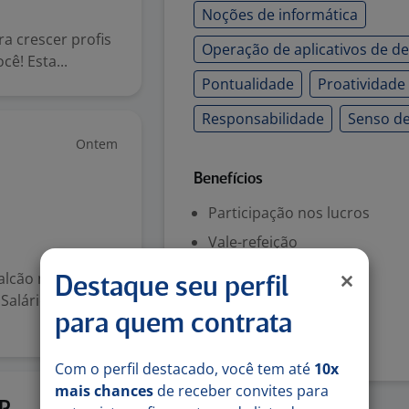
Noções de informática
a crescer profis
Operação de aplicativos de del
ê! Esta...
Pontualidade
Proatividade
Responsabilidade
Senso de
Ontem
Benefícios
Participação nos lucros
Vale-refeição
Vale-transporte
alcão na
Destaque seu perfil
 Salário1.697,00
Denunciar vaga
para quem contrata
Com o perfil destacado, você tem até
10x
mais chances
de receber convites para
Ontem