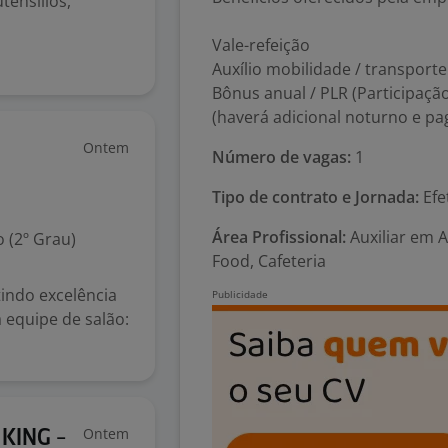
tensílios,
Vale-refeição
Auxílio mobilidade / transporte
Bônus anual / PLR (Participaçã
(haverá adicional noturno e p
Ontem
Número de vagas:
1
Tipo de contrato e Jornada:
Efe
Área Profissional:
Auxiliar em 
 (2º Grau)
Food, Cafeteria
tindo excelência
 equipe de salão:
Ontem
KING -