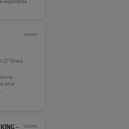
e experiente
Ontem
 (2º Grau)
sta na
de uma
..
Ontem
KING -