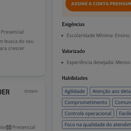
Exigências
Presencial
Escolaridade Mínima: Ensino
em busca do seu
ara crescer
Valorizado
Experiência desejada: Menos
Habilidades
Agilidade
Atenção aos deta
Ontem
UER
Comprometimento
Comuni
Controle operacional
Facil
Foco na qualidade do atendi
ior
Presencial