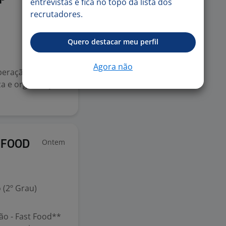
SP
entrevistas e fica no topo da lista dos
recrutadores.
Quero destacar meu perfil
Agora não
peração de caixa;
a e organização
Ontem
 FOOD
 (2º Grau)
ão - Fast Food**