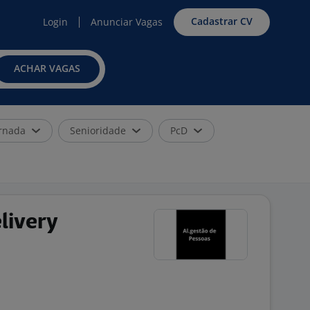
Cadastrar CV
Login
Anunciar Vagas
ACHAR VAGAS
rnada
Senioridade
PcD
livery