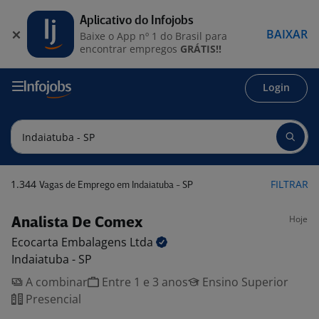
Aplicativo do Infojobs
BAIXAR
Baixe o App nº 1 do Brasil para
encontrar empregos
GRÁTIS!!
Login
1.344
FILTRAR
Vagas de Emprego em Indaiatuba - SP
Hoje
Analista De Comex
Ecocarta Embalagens
Ltda
Indaiatuba - SP
A combinar
Entre 1 e 3 anos
Ensino Superior
Presencial