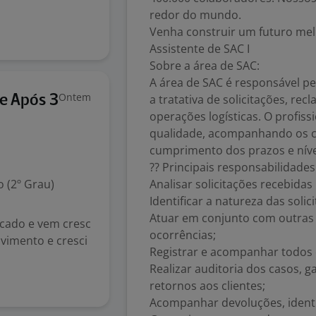
redor do mundo.
Venha construir um futuro me
Assistente de SAC I
Sobre a área de SAC:
A área de SAC é responsável p
Ontem
a tratativa de solicitações, re
e Após 3
operações logísticas. O profis
qualidade, acompanhando os c
cumprimento dos prazos e nívei
?? Principais responsabilidades
 (2º Grau)
Analisar solicitações recebidas
Identificar a natureza das soli
Atuar em conjunto com outras 
cado e vem cresc
ocorrências;
vimento e cresci
Registrar e acompanhar todos 
Realizar auditoria dos casos, g
retornos aos clientes;
Acompanhar devoluções, identi