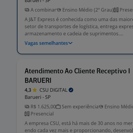
Barueri - SP
A combinar
Ensino Médio (2º Grau)
Prese
A J&T Express é conhecida como uma das maio
setor de transportes de logística, entrega expre
armazenamento e cadeia de suprimentos....
Vagas semelhantes
Atendimento Ao Cliente Receptivo I
BARUERI
4,3
CSU
DIGITAL
Barueri - SP
R$ 1.625,00
Sem experiência
Ensino Médio
Presencial
A empresa CSU, está há mais de 30 anos no mer
endo cada vez mais e proporcionando, desenvol