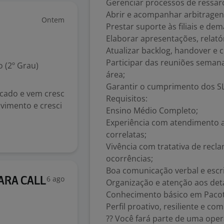
Gerenciar processos de ressar
Abrir e acompanhar arbitragen
Ontem
Prestar suporte às filiais e de
Elaborar apresentações, rela
Atualizar backlog, handover e 
Participar das reuniões seman
 (2º Grau)
área;
Garantir o cumprimento dos SL
cado e vem cresc
Requisitos:
vimento e cresci
Ensino Médio Completo;
Experiência com atendimento a
correlatas;
Vivência com tratativa de rec
ocorrências;
Boa comunicação verbal e escri
6 ago
ARA CALL
Organização e atenção aos det
Conhecimento básico em Pacote
Perfil proativo, resiliente e co
?? Você fará parte de uma ope