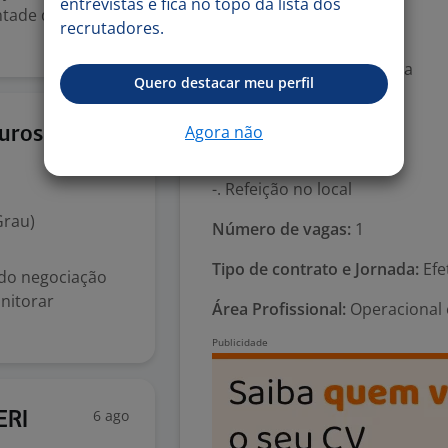
entrevistas e fica no topo da lista dos
ntade de crescer
-. Vale-transporte
recrutadores.
-. Assistência médica
-. Assistência odontológica
Quero destacar meu perfil
-. Seguro de Vida
-. Vale-alimentação
6 ago
Agora não
guros
-. Totalpass
-. Convênio Farmácia
-. Refeição no local
Grau)
Número de vagas:
1
Tipo de contrato e Jornada:
Efe
ndo negociação
onitorar
Área Profissional:
Operacional 
6 ago
ERI