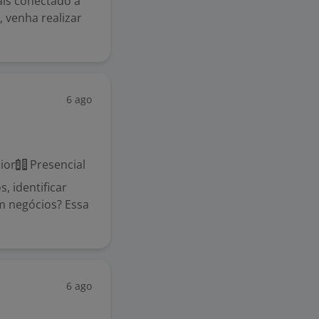
is conectado a
 venha realizar
6 ago
ior
Presencial
, identificar
m negócios? Essa
6 ago