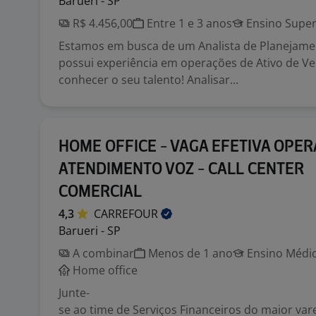
Barueri - SP
R$ 4.456,00
Entre 1 e 3 anos
Ensino Super
Estamos em busca de um Analista de Planejame
possui experiência em operações de Ativo de 
conhecer o seu talento! Analisar...
HOME OFFICE - VAGA EFETIVA OPE
ATENDIMENTO VOZ - CALL CENTER
COMERCIAL
4,3
CARREFOUR
Barueri - SP
A combinar
Menos de 1 ano
Ensino Médio
Home office
Junte-
se ao time de Serviços Financeiros do maior varej