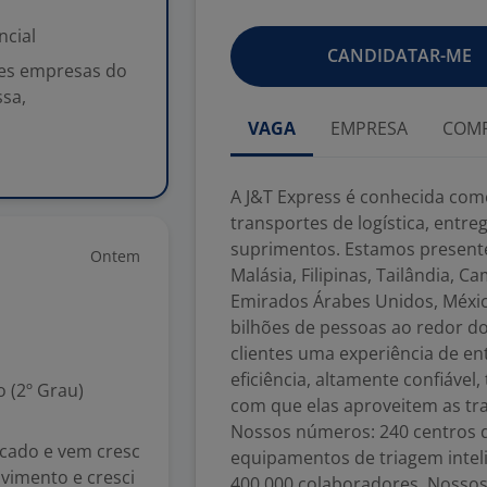
ncial
CANDIDATAR-ME
res empresas do
ssa,
VAGA
EMPRESA
COMP
A J&T Express é conhecida co
transportes de logística, entr
suprimentos. Estamos presente
Ontem
Malásia, Filipinas, Tailândia, C
Emirados Árabes Unidos, México
bilhões de pessoas ao redor d
clientes uma experiência de en
eficiência, altamente confiável
 (2º Grau)
com que elas aproveitem as tr
Nossos números: 240 centros de
cado e vem cresc
equipamentos de triagem inteli
vimento e cresci
400.000 colaboradores. Nossos 