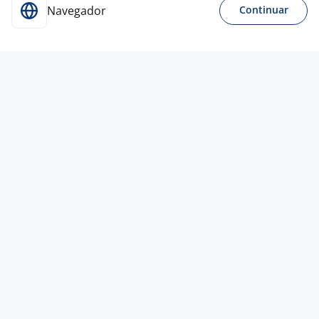
Navegador
Continuar
17 jun
Televendas
4,5
POLISHOP
Todo Brasil
A combinar
Ensino Médio (2º Grau)
Híbrido
22 mai
Serviço De Relacionamento Wine:
Pessoa Analista De Planejamento
Pleno (Power BI)
4,4
W2W E-COMMERCE DE VINHOS
S/A
Todo Brasil
A combinar
Ensino Superior
Home office