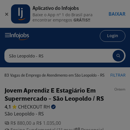
Aplicativo do Infojobs
BAIXAR
Baixe o App nº 1 do Brasil para
encontrar empregos
GRÁTIS!!
Login
83
FILTRAR
Vagas de Emprego de Atendimento em São Leopoldo - RS
Ontem
Jovem Aprendiz E Estagiário Em
Supermercado - São Leopoldo / RS
4,1
CHECKOUT
RH
São Leopoldo - RS
R$ 880,00 a R$ 1.035,00