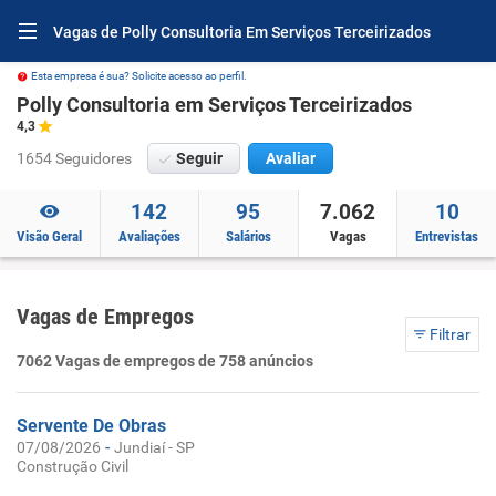
Vagas de Polly Consultoria Em Serviços Terceirizados
Esta empresa é sua? Solicite acesso ao perfil.
Polly Consultoria em Serviços Terceirizados
4,3
1654 Seguidores
Seguir
Avaliar
142
95
7.062
10
Visão Geral
Avaliações
Salários
Vagas
Entrevistas
Vagas de Empregos
Filtrar
7062 Vagas de empregos de 758 anúncios
Servente De Obras
-
07/08/2026
Jundiaí - SP
Construção Civil