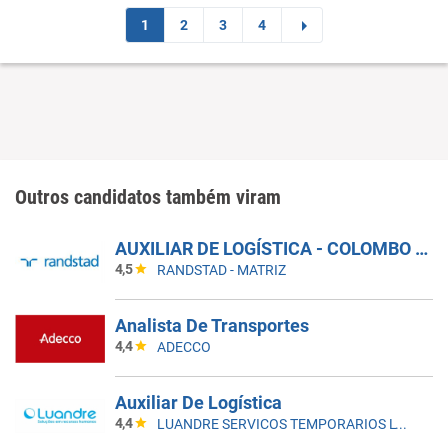
1
2
3
4
Outros candidatos também viram
AUXILIAR DE LOGÍSTICA - COLOMBO - PR
4,5
RANDSTAD - MATRIZ
Analista De Transportes
4,4
ADECCO
Auxiliar De Logística
4,4
LUANDRE SERVICOS TEMPORARIOS LTDA. (C-I)