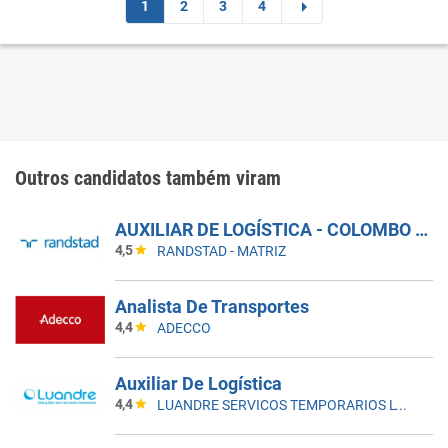
1
2
3
4
Outros candidatos também viram
AUXILIAR DE LOGÍSTICA - COLOMBO - PR
4,5
RANDSTAD - MATRIZ
Analista De Transportes
4,4
ADECCO
Auxiliar De Logística
4,4
LUANDRE SERVICOS TEMPORARIOS LTDA. (C-I)