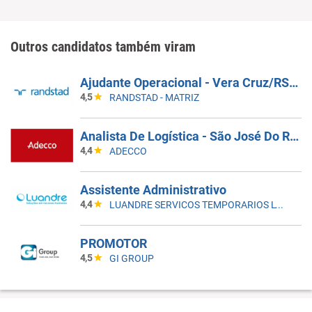
Outros candidatos também viram
Ajudante Operacional - Vera Cruz/RS - Coca-Cola FEMSA
4,5
RANDSTAD - MATRIZ
Analista De Logística - São José Do Rio Preto/SP
4,4
ADECCO
Assistente Administrativo
4,4
LUANDRE SERVICOS TEMPORARIOS LTDA. (C-I)
PROMOTOR
4,5
GI GROUP