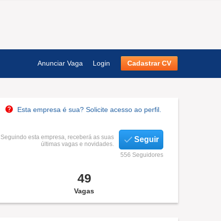
Anunciar Vaga
Login
Cadastrar CV
Esta empresa é sua? Solicite acesso ao perfil.
Seguindo esta empresa, receberá as suas
Seguir
últimas vagas e novidades.
556 Seguidores
49
Vagas