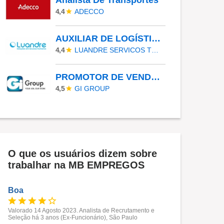
Analista De Transportes
ADECCO
4,4
AUXILIAR DE LOGÍSTICA - GUARULHOS
LUANDRE SERVICOS TEMPORARIOS LTDA. (C-I)
4,4
PROMOTOR DE VENDAS - PLANO VERÃO 2026
GI GROUP
4,5
O que os usuários dizem sobre
trabalhar na MB EMPREGOS
Boa
Valorado 14 Agosto 2023. Analista de Recrutamento e
Seleção há 3 anos (Ex-Funcionário), São Paulo