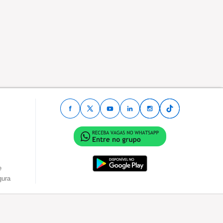
e
gura