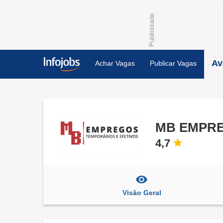
Av
Achar Vagas
Publicar Vagas
MB EMPR
4,7
Visão Geral