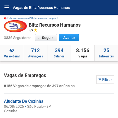
Vagas de Blitz Recursos Humanos
Esta empresa é sua? Solicite acesso ao perfil.
Blitz Recursos Humanos
3,9
3836 Seguidores
Seguir
Avaliar
712
394
8.156
25
Visão Geral
Avaliações
Salários
Vagas
Entrevistas
Vagas de Empregos
Filtrar
8156 Vagas de empregos de 397 anúncios
Ajudante De Cozinha
-
06/08/2026
São Paulo - SP
Cozinha