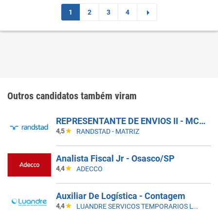
1
2
3
4
Outros candidatos também viram
REPRESENTANTE DE ENVIOS II - MCDLIVRE
4,5
RANDSTAD - MATRIZ
Analista Fiscal Jr - Osasco/SP
4,4
ADECCO
Auxiliar De Logística - Contagem
4,4
LUANDRE SERVICOS TEMPORARIOS LTDA. (C-I)