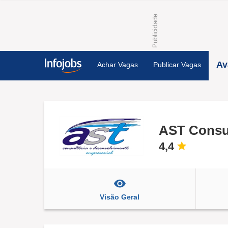
Av
Achar Vagas
Publicar Vagas
AST Consul
4,4
Visão Geral