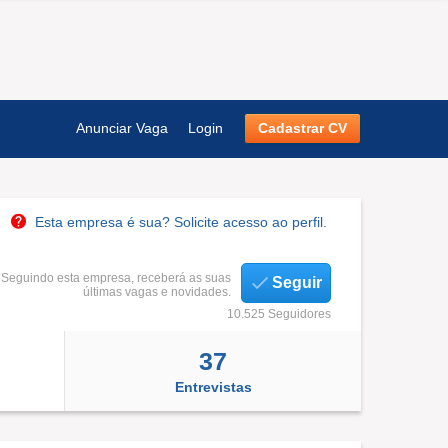
Anunciar Vaga
Login
Cadastrar CV
Esta empresa é sua? Solicite acesso ao perfil.
Seguindo esta empresa, receberá as suas
Seguir
últimas vagas e novidades.
10.525 Seguidores
37
Entrevistas