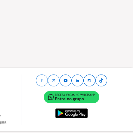
e
gura