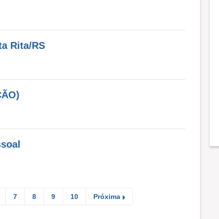
ta Rita/RS
ÇÃO)
ssoal
7
8
9
10
Próxima