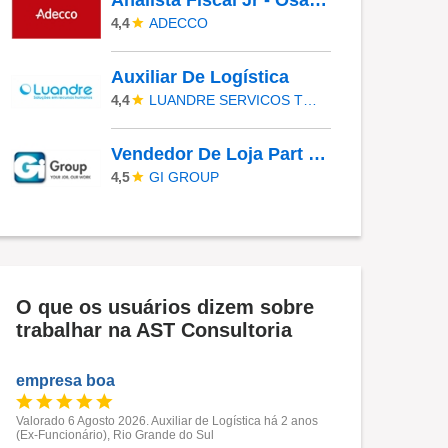
Analista Fiscal Jr - Osasco/SP
ADECCO
4,4
Auxiliar De Logística
LUANDRE SERVICOS TEMPORARIOS LTDA. (C-I)
4,4
Vendedor De Loja Part Time Shopping Morumbi
GI GROUP
4,5
O que os usuários dizem sobre
trabalhar na AST Consultoria
empresa boa
Valorado 6 Agosto 2026. Auxiliar de Logística há 2 anos
(Ex-Funcionário), Rio Grande do Sul