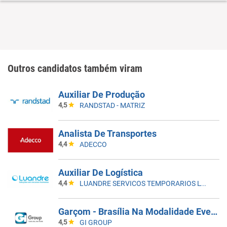
Outros candidatos também viram
Auxiliar De Produção
4,5
RANDSTAD - MATRIZ
Analista De Transportes
4,4
ADECCO
Auxiliar De Logística
4,4
LUANDRE SERVICOS TEMPORARIOS LTDA. (C-I)
Garçom - Brasília Na Modalidade Eventual
4,5
GI GROUP