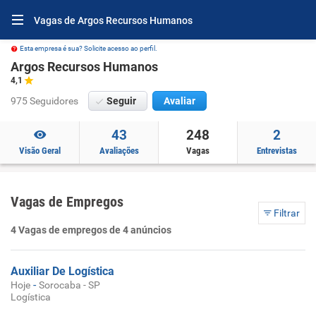
Vagas de Argos Recursos Humanos
Esta empresa é sua? Solicite acesso ao perfil.
Argos Recursos Humanos
4,1
975 Seguidores
Seguir
Avaliar
43
248
2
Visão Geral
Avaliações
Vagas
Entrevistas
Vagas de Empregos
Filtrar
4 Vagas de empregos de 4 anúncios
Auxiliar De Logística
-
Hoje
Sorocaba - SP
Logística