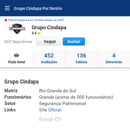
Grupo Cindapa Por Dentro
Esta empresa é sua? Solicite acesso ao perfil.
Grupo Cindapa
4,4
662 Seguidores
Seguir
Avaliar
452
136
4
Visão Geral
Avaliações
Salários
Entrevistas
Grupo Cindapa
Matriz
Rio Grande do Sul
Funcionários
Grande (acima de 500 funcionários)
Setor
Segurança Patrimonial
Links
Site Oficial
Enviar CV