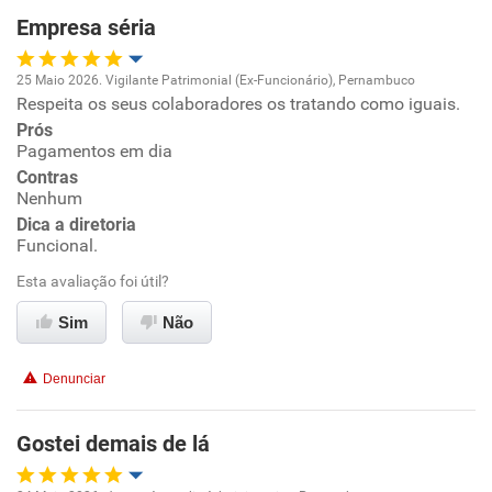
Empresa séria
Recomenda esta empresa
Recomenda a diretoria
25 Maio 2026. Vigilante Patrimonial (Ex-Funcionário), Pernambuco
Respeita os seus colaboradores os tratando como iguais.
Oportunidade de promoção
Prós
Pagamentos em dia
Ambiente de trabalho
Contras
Nenhum
Conciliação com a vida familiar
Dica a diretoria
Funcional.
Benefícios
Esta avaliação foi útil?
Sim
Não
Recomenda esta empresa
Recomenda a diretoria
Denunciar
Gostei demais de lá