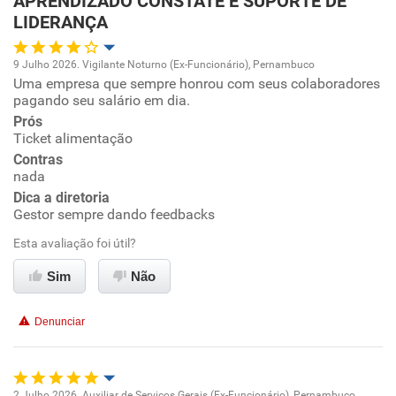
APRENDIZADO CONSTATE E SUPORTE DE
LIDERANÇA
Recomenda esta empresa
Recomenda a diretoria
9 Julho 2026. Vigilante Noturno (Ex-Funcionário), Pernambuco
Uma empresa que sempre honrou com seus colaboradores
Oportunidade de promoção
pagando seu salário em dia.
Prós
Ambiente de trabalho
Ticket alimentação
Contras
Conciliação com a vida familiar
nada
Dica a diretoria
Gestor sempre dando feedbacks
Benefícios
Esta avaliação foi útil?
Recomenda esta empresa
Sim
Não
Recomenda a diretoria
Denunciar
2 Julho 2026. Auxiliar de Serviços Gerais (Ex-Funcionário), Pernambuco