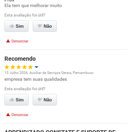
Ambiente de trabalho
Ela tem que melhorar muito
Esta avaliação foi útil?
Conciliação com a vida familiar
Sim
Não
Benefícios
Denunciar
Não recomenda esta empresa
Não recomenda a diretoria
Recomendo
15 Julho 2026. Auxiliar de Serviços Gerais, Pernambuco
empresa tem suas qualidades
Oportunidade de promoção
Esta avaliação foi útil?
Ambiente de trabalho
Sim
Não
Conciliação com a vida familiar
Denunciar
Benefícios