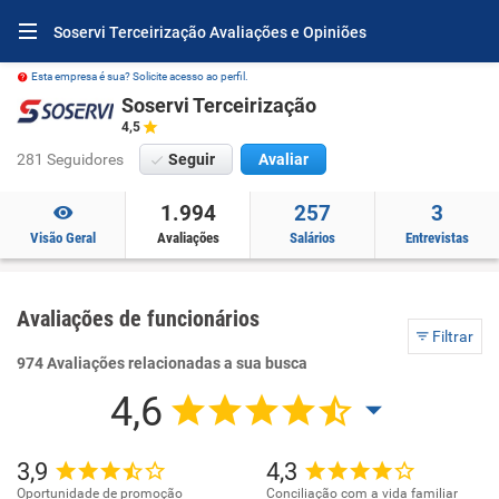
Soservi Terceirização Avaliações e Opiniões
Esta empresa é sua? Solicite acesso ao perfil.
Soservi Terceirização
4,5
281 Seguidores
Seguir
Avaliar
1.994
257
3
Visão Geral
Avaliações
Salários
Entrevistas
Avaliações de funcionários
Filtrar
974 Avaliações relacionadas a sua busca
4,6
3,9
4,3
Oportunidade de promoção
Conciliação com a vida familiar