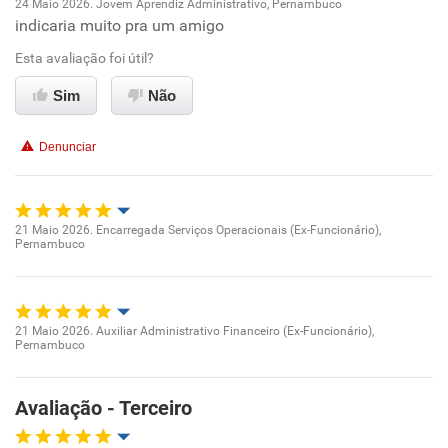
24 Maio 2026. Jovem Aprendiz Administrativo, Pernambuco
indicaria muito pra um amigo
Oportunidade de promoção
Esta avaliação foi útil?
Ambiente de trabalho
Sim
Não
Conciliação com a vida familiar
Denunciar
Benefícios
Recomenda esta empresa
21 Maio 2026. Encarregada Serviços Operacionais (Ex-Funcionário),
Pernambuco
Oportunidade de promoção
Recomenda a diretoria
Ambiente de trabalho
21 Maio 2026. Auxiliar Administrativo Financeiro (Ex-Funcionário),
Pernambuco
Conciliação com a vida familiar
Oportunidade de promoção
Benefícios
Ambiente de trabalho
Avaliação - Terceiro