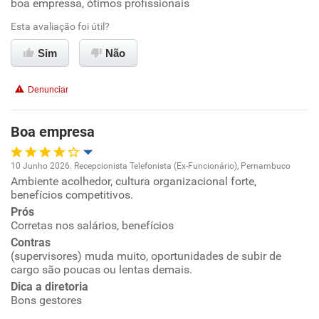
boa empressa, ótimos profissionais
Oportunidade de promoção
Esta avaliação foi útil?
Ambiente de trabalho
Sim
Não
Conciliação com a vida familiar
Denunciar
Benefícios
Boa empresa
Recomenda esta empresa
10 Junho 2026. Recepcionista Telefonista (Ex-Funcionário), Pernambuco
Recomenda a diretoria
Ambiente acolhedor, cultura organizacional forte,
Oportunidade de promoção
benefícios competitivos.
Prós
Ambiente de trabalho
Corretas nos salários, benefícios
Contras
Conciliação com a vida familiar
(supervisores) muda muito, oportunidades de subir de
cargo são poucas ou lentas demais.
Dica a diretoria
Benefícios
Bons gestores