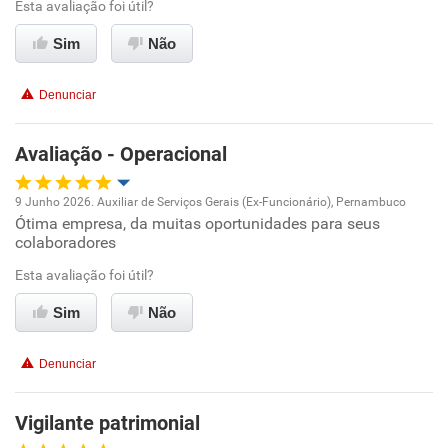
Esta avaliação foi útil?
Recomenda esta empresa
Recomenda a diretoria
Sim
Não
Denunciar
Avaliação - Operacional
9 Junho 2026. Auxiliar de Serviços Gerais (Ex-Funcionário), Pernambuco
Ótima empresa, da muitas oportunidades para seus
Oportunidade de promoção
colaboradores
Ambiente de trabalho
Esta avaliação foi útil?
Sim
Não
Conciliação com a vida familiar
Denunciar
Benefícios
Vigilante patrimonial
Recomenda esta empresa