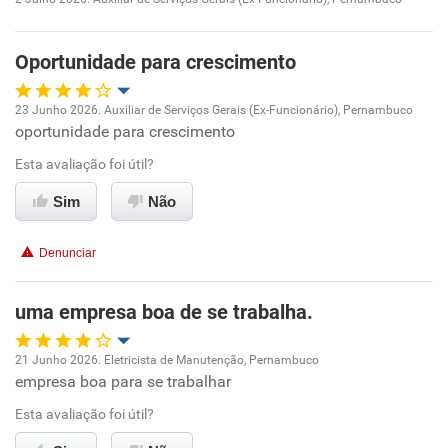
Oportunidade de promoção
Oportunidade para crescimento
Ambiente de trabalho
23 Junho 2026. Auxiliar de Serviços Gerais (Ex-Funcionário), Pernambuco
Conciliação com a vida familiar
oportunidade para crescimento
Oportunidade de promoção
Esta avaliação foi útil?
Benefícios
Ambiente de trabalho
Sim
Não
Recomenda esta empresa
Conciliação com a vida familiar
Recomenda a diretoria
Denunciar
Benefícios
uma empresa boa de se trabalha.
Recomenda esta empresa
21 Junho 2026. Eletricista de Manutenção, Pernambuco
Recomenda a diretoria
empresa boa para se trabalhar
Oportunidade de promoção
Esta avaliação foi útil?
Ambiente de trabalho