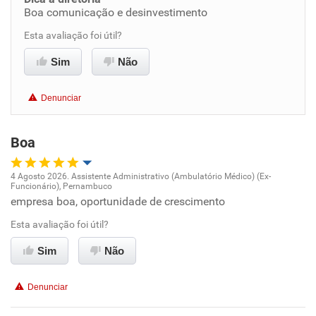
Boa comunicação e desinvestimento
Benefícios
Esta avaliação foi útil?
Recomenda esta empresa
Sim
Não
Recomenda a diretoria
Denunciar
Boa
4 Agosto 2026. Assistente Administrativo (Ambulatório Médico) (Ex-
Funcionário), Pernambuco
Oportunidade de promoção
empresa boa, oportunidade de crescimento
Esta avaliação foi útil?
Ambiente de trabalho
Sim
Não
Conciliação com a vida familiar
Denunciar
Benefícios