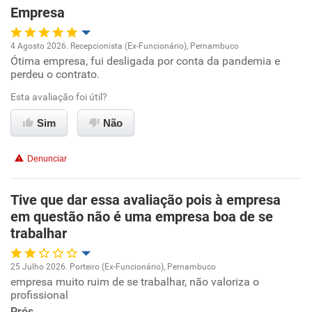
Empresa
Recomenda esta empresa
4 Agosto 2026. Recepcionista (Ex-Funcionário), Pernambuco
Ótima empresa, fui desligada por conta da pandemia e
Oportunidade de promoção
perdeu o contrato.
Ambiente de trabalho
Esta avaliação foi útil?
Sim
Não
Conciliação com a vida familiar
Denunciar
Benefícios
Tive que dar essa avaliação pois à empresa
Recomenda esta empresa
em questão não é uma empresa boa de se
Não recomenda a diretoria
trabalhar
25 Julho 2026. Porteiro (Ex-Funcionário), Pernambuco
empresa muito ruim de se trabalhar, não valoriza o
Oportunidade de promoção
profissional
Prós