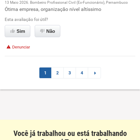
Conciliação com a vida familiar
Recomenda esta empresa
13 Maio 2026. Bombeiro Profissional Civil (Ex-Funcionário), Pernambuco
Ótima empresa, organização nível altíssimo
Oportunidade de promoção
Recomenda a diretoria
Benefícios
Esta avaliação foi útil?
Ambiente de trabalho
Sim
Não
Recomenda esta empresa
Conciliação com a vida familiar
Recomenda a diretoria
Denunciar
Benefícios
Recomenda esta empresa
1
2
3
4
Recomenda a diretoria
Você já trabalhou ou está trabalhando