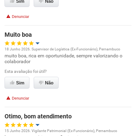
Sim
Não
Conciliação com a vida familiar
Denunciar
Benefícios
Muito boa
Recomenda esta empresa
18 Junho 2026. Supervisor de Logística (Ex-Funcionário), Pernambuco
muito boa, rica em oportunidade, sempre valorizando o
Oportunidade de promoção
colaborador
Ambiente de trabalho
Esta avaliação foi útil?
Sim
Não
Conciliação com a vida familiar
Denunciar
Benefícios
Otimo, bom atendimento
Recomenda esta empresa
Recomenda a diretoria
15 Junho 2026. Vigilante Patrimonial (Ex-Funcionário), Pernambuco