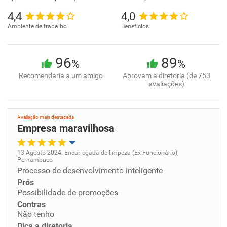
4,4
4,0
Ambiente de trabalho
Benefícios
96
89
%
%
Recomendaria a um amigo
Aprovam a diretoria (de 753
avaliações)
Avaliação mais destacada
Empresa maravilhosa
13 Agosto 2024. Encarregada de limpeza (Ex-Funcionário),
Pernambuco
Oportunidade de promoção
Processo de desenvolvimento inteligente
Prós
Ambiente de trabalho
Possibilidade de promoções
Contras
Não tenho
Conciliação com a vida familiar
Dica a diretoria