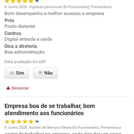
Recomenda a diretoria
4 Junho 2026. Vigilante parimonial (Ex-Funcionário), Pernambuco
Bom desempenho e melhor sucesso a empresa
Oportunidade de promoção
Prós
Posto distante
Ambiente de trabalho
Contras
Digital entrada e saida
Conciliação com a vida familiar
Dica a diretoria
Boa administração
Benefícios
Esta avaliação foi útil?
Sim
Não
Recomenda esta empresa
Recomenda a diretoria
Denunciar
Empresa boa de se trabalhar, bom
atendimento aos funcionários
4 Junho 2026. Auxiliar de Serviços Gerais (Ex-Funcionário), Pernambuco
gostei de trabalhar na empresa, onde eles dar um apoio