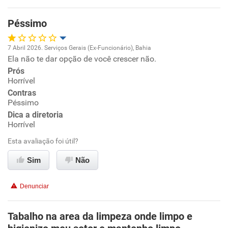
Péssimo
7 Abril 2026. Serviços Gerais (Ex-Funcionário), Bahia
Ela não te dar opção de você crescer não.
Oportunidade de promoção
Prós
Horrível
Ambiente de trabalho
Contras
Péssimo
Conciliação com a vida familiar
Dica a diretoria
Horrível
Benefícios
Esta avaliação foi útil?
Sim
Não
Não recomenda esta empresa
Não recomenda a diretoria
Denunciar
Tabalho na area da limpeza onde limpo e