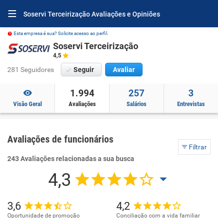
Soservi Terceirização Avaliações e Opiniões
Esta empresa é sua? Solicite acesso ao perfil.
Soservi Terceirização
4,5
281 Seguidores
Seguir
Avaliar
1.994
257
3
Visão Geral
Avaliações
Salários
Entrevistas
Avaliações de funcionários
Filtrar
243 Avaliações relacionadas a sua busca
4,3
3,6
4,2
Oportunidade de promoção
Conciliação com a vida familiar