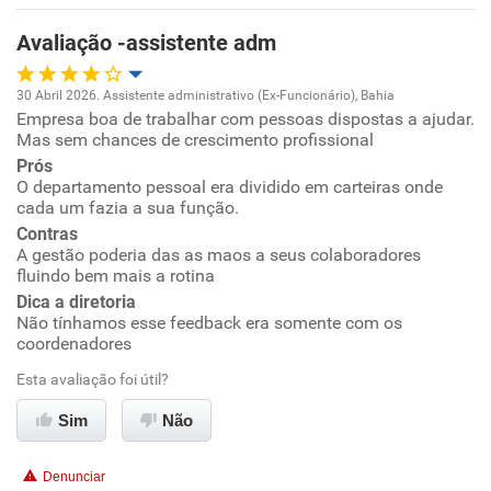
Benefícios
Avaliação -assistente adm
Recomenda esta empresa
30 Abril 2026. Assistente administrativo (Ex-Funcionário), Bahia
Recomenda a diretoria
Empresa boa de trabalhar com pessoas dispostas a ajudar.
Oportunidade de promoção
Mas sem chances de crescimento profissional
Prós
Ambiente de trabalho
O departamento pessoal era dividido em carteiras onde
cada um fazia a sua função.
Conciliação com a vida familiar
Contras
A gestão poderia das as maos a seus colaboradores
fluindo bem mais a rotina
Benefícios
Dica a diretoria
Não tínhamos esse feedback era somente com os
Recomenda esta empresa
coordenadores
Não recomenda a diretoria
Esta avaliação foi útil?
Sim
Não
Denunciar