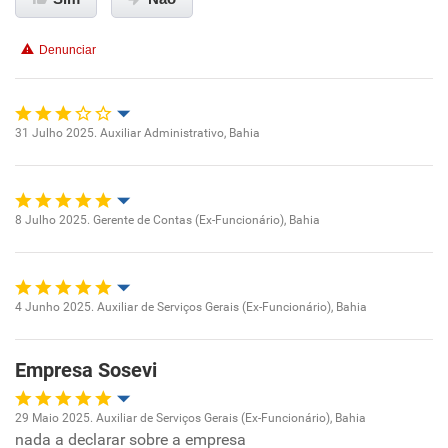
Conciliação com a vida familiar
Denunciar
Benefícios
Recomenda esta empresa
31 Julho 2025. Auxiliar Administrativo, Bahia
Oportunidade de promoção
Recomenda a diretoria
Ambiente de trabalho
8 Julho 2025. Gerente de Contas (Ex-Funcionário), Bahia
Oportunidade de promoção
Conciliação com a vida familiar
Ambiente de trabalho
Benefícios
4 Junho 2025. Auxiliar de Serviços Gerais (Ex-Funcionário), Bahia
Oportunidade de promoção
Conciliação com a vida familiar
Não recomenda esta empresa
Empresa Sosevi
Ambiente de trabalho
Não recomenda a diretoria
Benefícios
29 Maio 2025. Auxiliar de Serviços Gerais (Ex-Funcionário), Bahia
Conciliação com a vida familiar
nada a declarar sobre a empresa
Oportunidade de promoção
Recomenda esta empresa