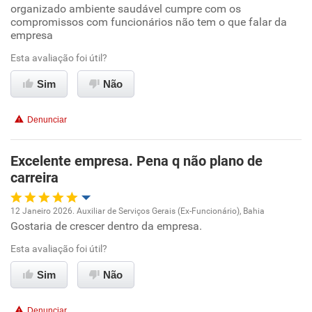
organizado ambiente saudável cumpre com os
Oportunidade de promoção
compromissos com funcionários não tem o que falar da
empresa
Ambiente de trabalho
Esta avaliação foi útil?
Conciliação com a vida familiar
Sim
Não
Benefícios
Denunciar
Recomenda esta empresa
Excelente empresa. Pena q não plano de
Recomenda a diretoria
carreira
12 Janeiro 2026. Auxiliar de Serviços Gerais (Ex-Funcionário), Bahia
Gostaria de crescer dentro da empresa.
Oportunidade de promoção
Esta avaliação foi útil?
Ambiente de trabalho
Sim
Não
Conciliação com a vida familiar
Denunciar