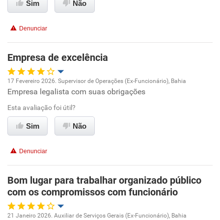
Sim
Não
Conciliação com a vida familiar
Denunciar
Benefícios
Empresa de excelência
Recomenda esta empresa
17 Fevereiro 2026. Supervisor de Operações (Ex-Funcionário), Bahia
Recomenda a diretoria
Empresa legalista com suas obrigações
Oportunidade de promoção
Esta avaliação foi útil?
Ambiente de trabalho
Sim
Não
Conciliação com a vida familiar
Denunciar
Benefícios
Bom lugar para trabalhar organizado público
com os compromissos com funcionário
Recomenda esta empresa
Recomenda a diretoria
21 Janeiro 2026. Auxiliar de Serviços Gerais (Ex-Funcionário), Bahia