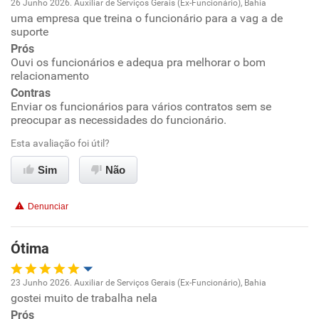
26 Junho 2026. Auxiliar de Serviços Gerais (Ex-Funcionário), Bahia
uma empresa que treina o funcionário para a vag a de
Oportunidade de promoção
suporte
Prós
Ambiente de trabalho
Ouvi os funcionários e adequa pra melhorar o bom
relacionamento
Conciliação com a vida familiar
Contras
Enviar os funcionários para vários contratos sem se
preocupar as necessidades do funcionário.
Benefícios
Esta avaliação foi útil?
Recomenda esta empresa
Sim
Não
Recomenda a diretoria
Denunciar
Ótima
23 Junho 2026. Auxiliar de Serviços Gerais (Ex-Funcionário), Bahia
gostei muito de trabalha nela
Oportunidade de promoção
Prós