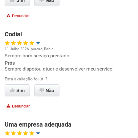
Sim
Não
Conciliação com a vida familiar
Denunciar
Benefícios
Codial
Recomenda esta empresa
11 Julho 2026. poreiro, Bahia
Sempre bom serviço prestado
Oportunidade de promoção
Prós
Sempre dispotou atuar e desenvolver meu servico
Ambiente de trabalho
Esta avaliação foi útil?
Conciliação com a vida familiar
Sim
Não
Benefícios
Denunciar
Recomenda esta empresa
Uma empresa adequada
Recomenda a diretoria