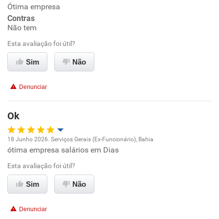
Ótima empresa
Ambiente de trabalho
Contras
Não tem
Conciliação com a vida familiar
Esta avaliação foi útil?
Benefícios
Sim
Não
Recomenda esta empresa
Denunciar
Recomenda a diretoria
Ok
18 Junho 2026. Serviços Gerais (Ex-Funcionário), Bahia
ótima empresa salários em Dias
Oportunidade de promoção
Esta avaliação foi útil?
Ambiente de trabalho
Sim
Não
Conciliação com a vida familiar
Denunciar