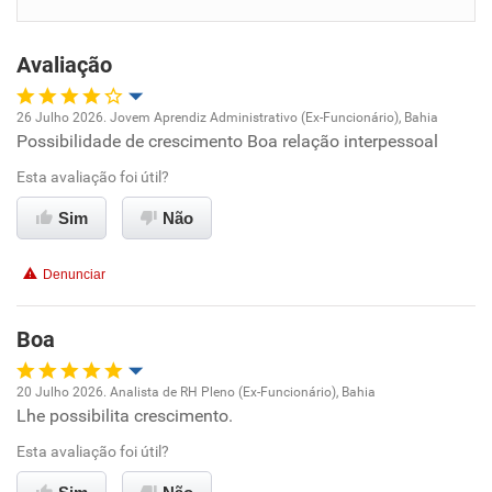
Benefícios
Avaliação
Recomenda esta empresa
26 Julho 2026. Jovem Aprendiz Administrativo (Ex-Funcionário), Bahia
Possibilidade de crescimento Boa relação interpessoal
Oportunidade de promoção
Esta avaliação foi útil?
Ambiente de trabalho
Sim
Não
Conciliação com a vida familiar
Denunciar
Benefícios
Boa
Recomenda esta empresa
20 Julho 2026. Analista de RH Pleno (Ex-Funcionário), Bahia
Lhe possibilita crescimento.
Oportunidade de promoção
Esta avaliação foi útil?
Ambiente de trabalho