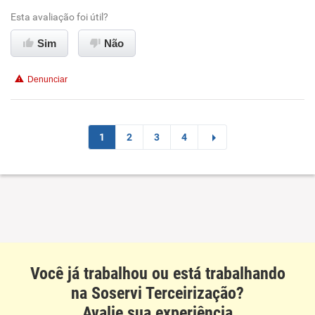
Esta avaliação foi útil?
Benefícios
Ambiente de trabalho
Sim
Não
Recomenda esta empresa
Conciliação com a vida familiar
Recomenda a diretoria
Denunciar
Benefícios
Recomenda esta empresa
1
2
3
4
Não recomenda a diretoria
Você já trabalhou ou está trabalhando
na Soservi Terceirização?
Avalie sua experiência