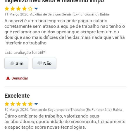
higienizo meu setor e mantenho limpo
11 Março 2026. Auxiliar de Serviços Gerais (Ex-Funcionário), Bahia
A soservi é uma boa empresa onde paga o salario
Oportunidade de promoção
corretamente sem atraso a equipe de trabalho nao tenho o
que reclamar sao unidos apesar que sempre tem um ou
Ambiente de trabalho
dois que sao mais dificies de lhe dar mais nada que venha
interferir no trabalho
Conciliação com a vida familiar
Esta avaliação foi útil?
Sim
Não
Benefícios
Denunciar
Recomenda esta empresa
Excelente
10 Março 2026. Técnico de Segurança do Trabalho (Ex-Funcionário), Bahia
Ótimo ambiente de trabalho, valorizando seus
Oportunidade de promoção
colaboradores, oportunidade de crescimento, treinaumento
e capacitação sobre novas tecnologias.
Ambiente de trabalho