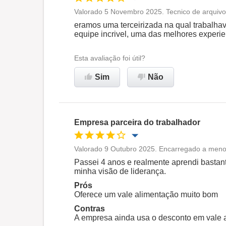
Valorado 5 Novembro 2025. Tecnico de arquivo
Oportunidade de promoção
eramos uma terceirizada na qual trabalha
equipe incrivel, uma das melhores experie
Ambiente de trabalho
Esta avaliação foi útil?
Recomenda esta empresa
Sim
Não
Empresa parceira do trabalhador
Valorado 9 Outubro 2025. Encarregado a meno
Oportunidade de promoção
Passei 4 anos e realmente aprendi bastan
minha visão de liderança.
Ambiente de trabalho
Prós
Oferece um vale alimentação muito bom
Contras
Recomenda esta empresa
A empresa ainda usa o desconto em vale 