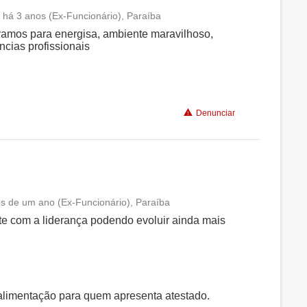
 há 3 anos (Ex-Funcionário), Paraíba
Conciliação com a vida familiar
vamos para energisa, ambiente maravilhoso,
ncias profissionais
Benefícios
Recomenda a diretoria
Denunciar
s de um ano (Ex-Funcionário), Paraíba
Conciliação com a vida familiar
te com a liderança podendo evoluir ainda mais
Benefícios
Recomenda a diretoria
alimentação para quem apresenta atestado.