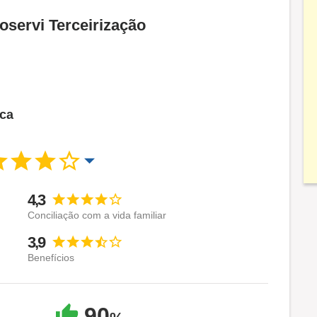
oservi Terceirização
sca
4,3
Conciliação com a vida familiar
3,9
Benefícios
90