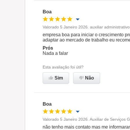
Boa
Valorado 5 Janeiro 2026. auxiliar administrativ
Oportunidade de promoção
empresa boa para iniciar o crescimento pr
adaptar ao mercado de trabalho eu recom
Ambiente de trabalho
Prós
Nada a falar
Recomenda esta empresa
Esta avaliação foi útil?
Sim
Não
Boa
Valorado 5 Janeiro 2026. Auxiliar de Serviços 
Oportunidade de promoção
não tenho mais contato mas me informara