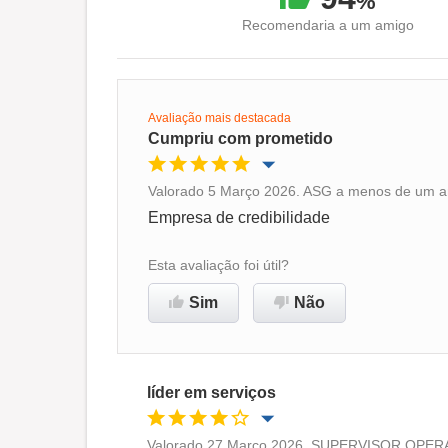
%
Recomendaria a um amigo
Avaliação mais destacada
Cumpriu com prometido
Valorado 5 Março 2026. ASG a menos de um an
Oportunidade de promoção
Empresa de credibilidade
Ambiente de trabalho
Esta avaliação foi útil?
Sim
Não
Recomenda esta empresa
líder em serviços
Valorado 27 Março 2026. SUPERVISOR OPERAC