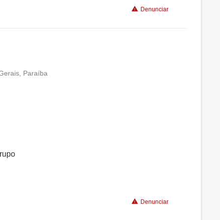
Denunciar
Recomenda a diretoria
 Gerais, Paraíba
Conciliação com a vida familiar
Benefícios
Recomenda a diretoria
grupo
Denunciar