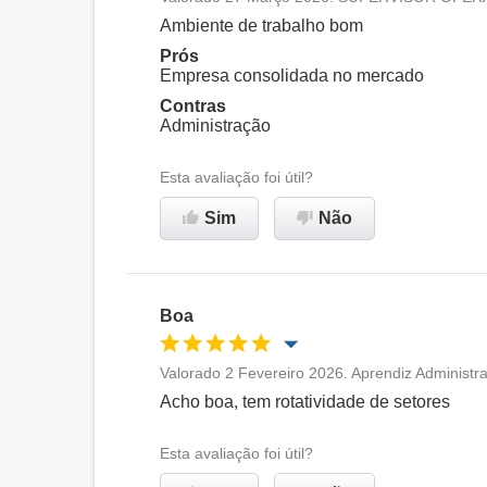
Oportunidade de promoção
Ambiente de trabalho bom
Prós
Ambiente de trabalho
Empresa consolidada no mercado
Contras
Administração
Recomenda esta empresa
Esta avaliação foi útil?
Sim
Não
Boa
Valorado 2 Fevereiro 2026. Aprendiz Administra
Oportunidade de promoção
Acho boa, tem rotatividade de setores
Ambiente de trabalho
Esta avaliação foi útil?