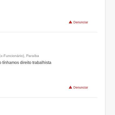
Benefícios
Denunciar
Recomenda a diretoria
x-Funcionário), Paraíba
Conciliação com a vida familiar
tínhamos direito trabalhista
Benefícios
Denunciar
Não recomenda a diretoria