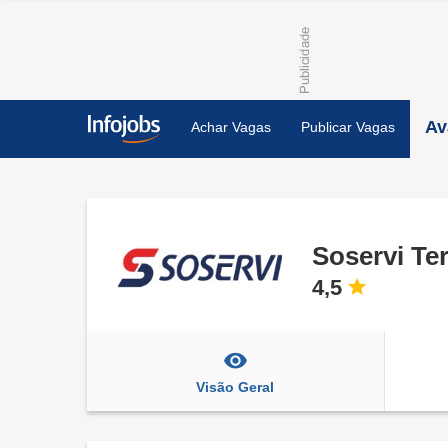
Av
Achar Vagas
Publicar Vagas
Soservi Te
4,5
Visão Geral