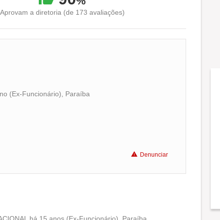
%
Aprovam a diretoria (de 173 avaliações)
o (Ex-Funcionário), Paraíba
Conciliação com a vida familiar
Benefícios
Denunciar
Recomenda a diretoria
IONAL há 15 anos (Ex-Funcionário), Paraíba