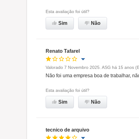
Ambiente de trabalho
Esta avaliação foi útil?
Sim
Não
Recomenda esta empresa
Renato Tafarel
Valorado 7 Novembro 2025. ASG há 15 anos (E
Oportunidade de promoção
Não foi uma empresa boa de trabalhar, não 
Ambiente de trabalho
Esta avaliação foi útil?
Sim
Não
Não recomenda esta
empresa
tecnico de arquivo