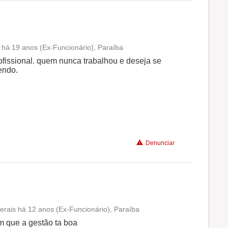
o há 19 anos (Ex-Funcionário), Paraíba
Conciliação com a vida familiar
ofissional. quem nunca trabalhou e deseja se
endo.
Benefícios
Recomenda a diretoria
Denunciar
Gerais há 12 anos (Ex-Funcionário), Paraíba
Conciliação com a vida familiar
m que a gestão ta boa