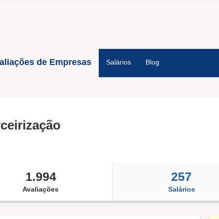
aliações de Empresas
Salários
Blog
rceirização
1.994
257
Avaliações
Salários