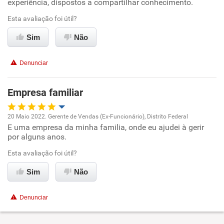
experiência, dispostos a compartilhar conhecimento.
Ambiente de trabalho
Esta avaliação foi útil?
Sim
Não
Conciliação com a vida familiar
Denunciar
Benefícios
Empresa familiar
Recomenda esta empresa
20 Maio 2022. Gerente de Vendas (Ex-Funcionário), Distrito Federal
E uma empresa da minha familia, onde eu ajudei à gerir
Oportunidade de promoção
por alguns anos.
Ambiente de trabalho
Esta avaliação foi útil?
Sim
Não
Conciliação com a vida familiar
Denunciar
Benefícios