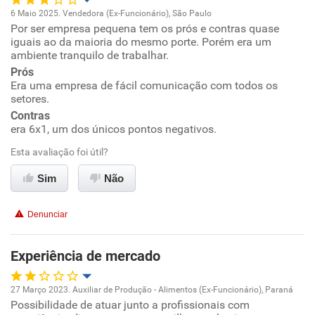
6 Maio 2025. Vendedora (Ex-Funcionário), São Paulo
Por ser empresa pequena tem os prós e contras quase
Oportunidade de promoção
iguais ao da maioria do mesmo porte. Porém era um
ambiente tranquilo de trabalhar.
Ambiente de trabalho
Prós
Era uma empresa de fácil comunicação com todos os
setores.
Conciliação com a vida familiar
Contras
era 6x1, um dos únicos pontos negativos.
Benefícios
Esta avaliação foi útil?
Recomenda esta empresa
Sim
Não
Não recomenda a diretoria
Denunciar
Experiência de mercado
27 Março 2023. Auxiliar de Produção - Alimentos (Ex-Funcionário), Paraná
Possibilidade de atuar junto a profissionais com
Oportunidade de promoção