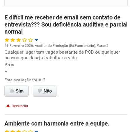
Benefícios
E difícil me receber de email sem contato de
Recomenda esta empresa
entrevista??? Sou deficiência auditiva e parcial
normal
Recomenda a diretoria
21 Fevereiro 2026. Auxiliar de Produção (Ex-Funcionário), Paraná
Qualquer lugar tem vagas bastante de PCD ou qualquer
Oportunidade de promoção
pessoa que deseja trabalhar a vida.
Prós
Ambiente de trabalho
O
Esta avaliação foi útil?
Conciliação com a vida familiar
Sim
Não
Benefícios
Denunciar
Não recomenda esta empresa
Não recomenda a diretoria
Ambiente com harmonia entre a equipe.