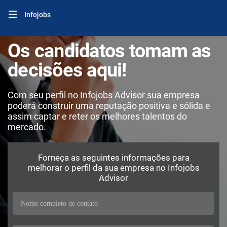
Infojobs
Os candidatos tomam as
decisões aqui!
Com seu perfil no Infojobs Advisor sua empresa
poderá construir uma reputação positiva e sólida e
assim captar e reter os melhores talentos do
mercado.
Forneça as seguintes informações para
melhorar o perfil da sua empresa no Infojobs
Advisor