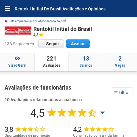
Rentokil Initial Do Brasil Avaliações e Opiniões
Esta empresa é sua? Solicite acesso ao perfil.
Rentokil Initial do Brasil
4,3
136 Seguidores
Seguir
Avaliar
221
13
2
Visão Geral
Avaliações
Salários
Vagas
Avaliações de funcionários
Filtrar
10 Avaliações relacionadas a sua busca
4,5
3,8
4,2
Oportunidade de promoção
Conciliação com a vida familiar