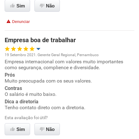
Sim
Não
Não recomenda esta empresa
Denunciar
Não recomenda a diretoria
Empresa boa de trabalhar
19 Setembro 2021. Gerente Geral Regional, Pernambuco
Empresa internacional com valores muito importantes
Oportunidade de promoção
como segurança, complience e diversidade.
Prós
Ambiente de trabalho
Muito preocupada com os seus valores.
Contras
Conciliação com a vida familiar
O salário é muito baixo.
Dica a diretoria
Tenho contato direto com a diretoria.
Benefícios
Esta avaliação foi útil?
Recomenda esta empresa
Sim
Não
Recomenda a diretoria