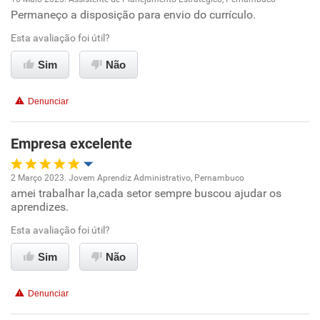
Permaneço a disposição para envio do currículo.
Oportunidade de promoção
Esta avaliação foi útil?
Ambiente de trabalho
Sim
Não
Conciliação com a vida familiar
Denunciar
Benefícios
Empresa excelente
Recomenda esta empresa
2 Março 2023. Jovem Aprendiz Administrativo, Pernambuco
amei trabalhar la,cada setor sempre buscou ajudar os
Oportunidade de promoção
aprendizes.
Ambiente de trabalho
Esta avaliação foi útil?
Sim
Não
Conciliação com a vida familiar
Denunciar
Benefícios