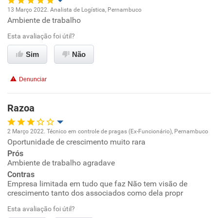
13 Março 2022. Analista de Logística, Pernambuco
Ambiente de trabalho
Oportunidade de promoção
Esta avaliação foi útil?
Ambiente de trabalho
Sim
Não
Conciliação com a vida familiar
Denunciar
Benefícios
Razoa
Recomenda esta empresa
2 Março 2022. Técnico em controle de pragas (Ex-Funcionário), Pernambuco
Oportunidade de crescimento muito rara
Oportunidade de promoção
Prós
Ambiente de trabalho agradave
Ambiente de trabalho
Contras
Empresa limitada em tudo que faz Não tem visão de
Conciliação com a vida familiar
crescimento tanto dos associados como dela propr
Esta avaliação foi útil?
Benefícios