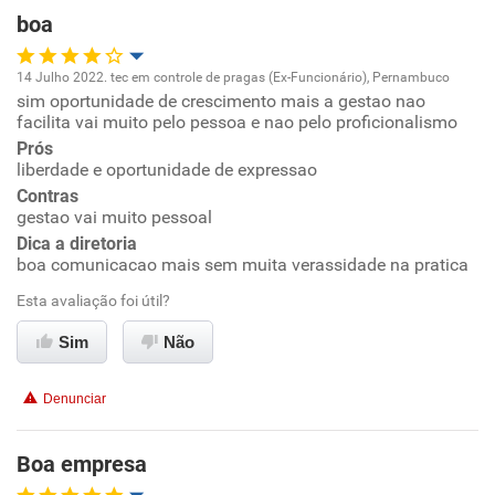
boa
Recomenda esta empresa
Recomenda a diretoria
14 Julho 2022. tec em controle de pragas (Ex-Funcionário), Pernambuco
sim oportunidade de crescimento mais a gestao nao
Oportunidade de promoção
facilita vai muito pelo pessoa e nao pelo proficionalismo
Prós
Ambiente de trabalho
liberdade e oportunidade de expressao
Contras
Conciliação com a vida familiar
gestao vai muito pessoal
Dica a diretoria
boa comunicacao mais sem muita verassidade na pratica
Benefícios
Esta avaliação foi útil?
Recomenda esta empresa
Sim
Não
Não recomenda a diretoria
Denunciar
Boa empresa