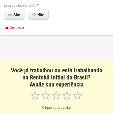
Esta avaliação foi útil?
Ambiente de trabalho
Sim
Não
Conciliação com a vida familiar
Denunciar
Benefícios
Recomenda esta empresa
Recomenda a diretoria
Você já trabalhou ou está trabalhando
na Rentokil Initial do Brasil?
Avalie sua experiência
Clique para avaliar