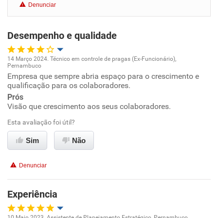
Denunciar
Benefícios
Desempenho e qualidade
Recomenda esta empresa
Recomenda a diretoria
14 Março 2024. Técnico em controle de pragas (Ex-Funcionário),
Pernambuco
Oportunidade de promoção
Empresa que sempre abria espaço para o crescimento e
qualificação para os colaboradores.
Ambiente de trabalho
Prós
Visão que crescimento aos seus colaboradores.
Conciliação com a vida familiar
Esta avaliação foi útil?
Sim
Não
Benefícios
Denunciar
Recomenda esta empresa
Experiência
10 Maio 2023. Assistente de Planejamento Estratégico, Pernambuco