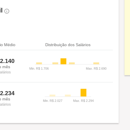
il
io Médio
Distribuição dos Salários
2.140
o mês
alários
2.234
o mês
alários