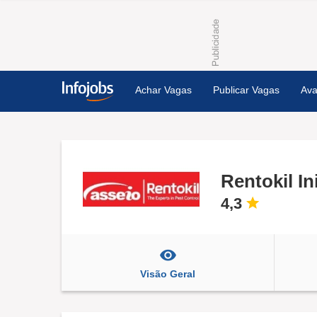
Achar Vagas
Publicar Vagas
Ava
Rentokil Ini
4,3
Visão Geral