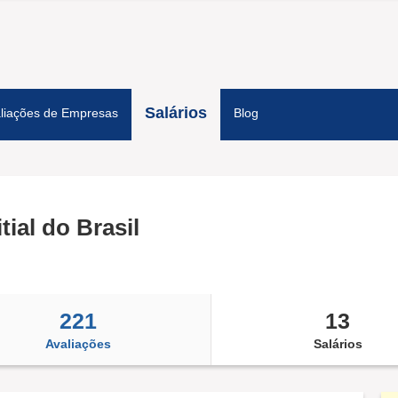
Salários
liações de Empresas
Blog
tial do Brasil
221
13
Avaliações
Salários