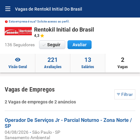
Vagas de Rentokil Initial Do Brasil
Esta empresa é sua? Solicite acesso ao perfil.
Rentokil Initial do Brasil
4,3
136 Seguidores
Seguir
Avaliar
221
13
2
Visão Geral
Avaliações
Salários
Vagas
Vagas de Empregos
Filtrar
2 Vagas de empregos de 2 anúncios
Operador De Serviços Jr - Parcial Noturno - Zona Norte /
SP
-
04/08/2026
São Paulo - SP
Saneamento Ambiental