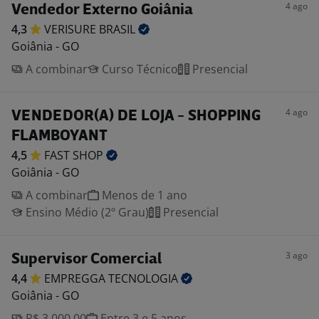
4 ago
Vendedor Externo Goiânia
4,3
VERISURE
BRASIL
Goiânia - GO
A combinar
Curso Técnico
Presencial
4 ago
VENDEDOR(A) DE LOJA - SHOPPING
FLAMBOYANT
4,5
FAST
SHOP
Goiânia - GO
A combinar
Menos de 1 ano
Ensino Médio (2º Grau)
Presencial
3 ago
Supervisor Comercial
4,4
EMPREGGA
TECNOLOGIA
Goiânia - GO
R$ 3.000,00
Entre 3 e 5 anos