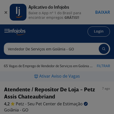
Aplicativo do Infojobs
BAIXAR
Baixe o App nº 1 do Brasil para
encontrar empregos
GRÁTIS!!
Login
65
FILTRAR
Vagas de Emprego de Vendedor de Serviços em Goiânia - GO
Ativar Aviso de Vagas
7 ago
Atendente / Repositor De Loja - Petz
Assis Chateaubriand
4,2
Petz - Seu Pet Center de
Estimação
Goiânia - GO