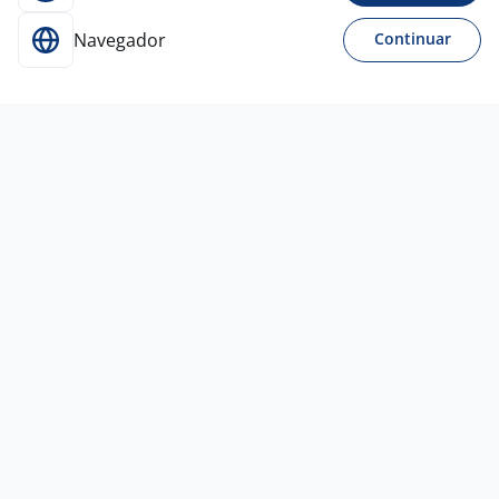
Navegador
Continuar
24 jul
Vendedor Externo - Vendedor Para
Condominios
CENTRAL DO
AQUECEDOR
Rio de Janeiro - RJ
A combinar
Entre 1 e 3 anos
Ensino Médio (2º Grau)
Híbrido
21 jul
Vendedor Externo Foodservice
4,4
EB
CORPORATE