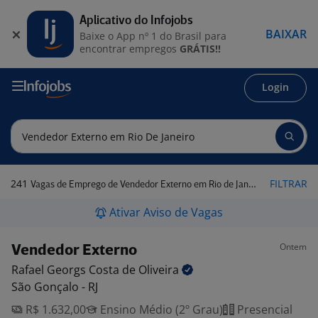
Aplicativo do Infojobs
BAIXAR
Baixe o App nº 1 do Brasil para
encontrar empregos
GRÁTIS!!
Login
241
FILTRAR
Vagas de Emprego de Vendedor Externo em Rio de Janeiro
Ativar Aviso de Vagas
Ontem
Vendedor Externo
Rafael Georgs Costa de
Oliveira
São Gonçalo - RJ
R$ 1.632,00
Ensino Médio (2º Grau)
Presencial