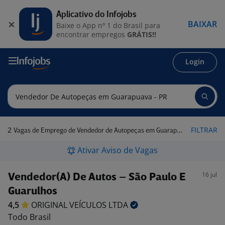
Aplicativo do Infojobs
BAIXAR
Baixe o App nº 1 do Brasil para
encontrar empregos
GRÁTIS!!
Login
2
FILTRAR
Vagas de Emprego de Vendedor de Autopeças em Guarapuava - PR
Ativar Aviso de Vagas
16 jul
Vendedor(A) De Autos – São Paulo E
Guarulhos
4,5
ORIGINAL VEÍCULOS
LTDA
Todo Brasil