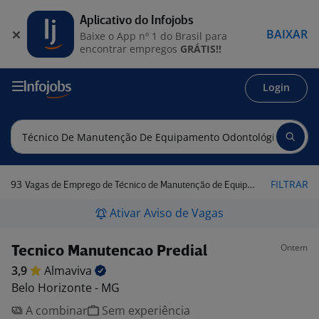
Aplicativo do Infojobs
BAIXAR
Baixe o App nº 1 do Brasil para
encontrar empregos
GRÁTIS!!
Login
93
FILTRAR
Vagas de Emprego de Técnico de Manutenção de Equipamento Odontológico em Belo Horizonte - MG
Ativar Aviso de Vagas
Ontem
Tecnico Manutencao Predial
3,9
Almaviva
Belo Horizonte - MG
A combinar
Sem experiência