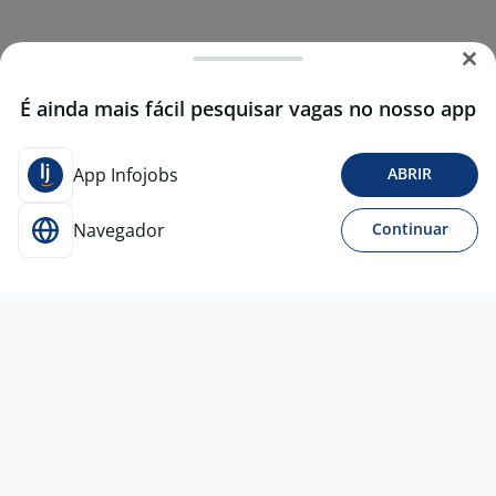
É ainda mais fácil pesquisar vagas no nosso app
App Infojobs
ABRIR
Navegador
Continuar
28 jul
Oficial De Manutenção
INHAUS, INHAUS INDL, INHAUS LOG, VIVANTE, JAM,
CONBRAS