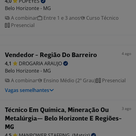
4,0
POPEYES
Belo Horizonte - MG
A combinar
Entre 1 e 3 anos
Curso Técnico
Presencial
4 ago
Vendedor - Região Do Barreiro
4,1
DROGARIA
ARAUJO
Belo Horizonte - MG
A combinar
Ensino Médio (2º Grau)
Presencial
Vagas semelhantes
3 ago
Técnico Em Química, Mineração Ou
Metalúrgia— Belo Horizonte E Regiões-
MG
4,5
MANPOWER STAFFING.
(Matriz)