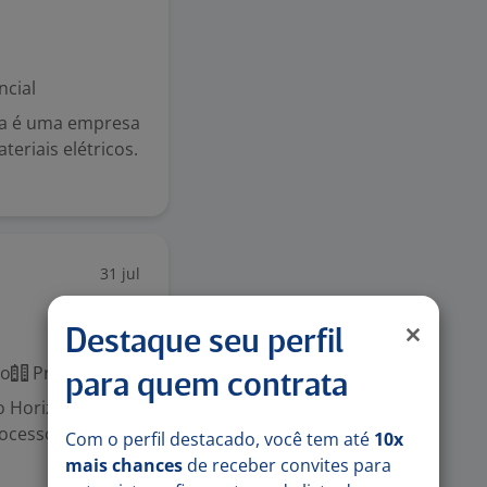
ncial
ica é uma empresa
teriais elétricos.
31 jul
Destaque seu perfil
co
Presencial
para quem contrata
o Horizonte (MG)
rocessos de
Com o perfil destacado, você tem até
10x
mais chances
de receber convites para