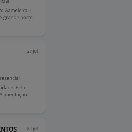
cial
ho: Gameleira –
e grande porte
27 jul
resencial
idade: Belo
 Alimentação
24 jul
ENTOS