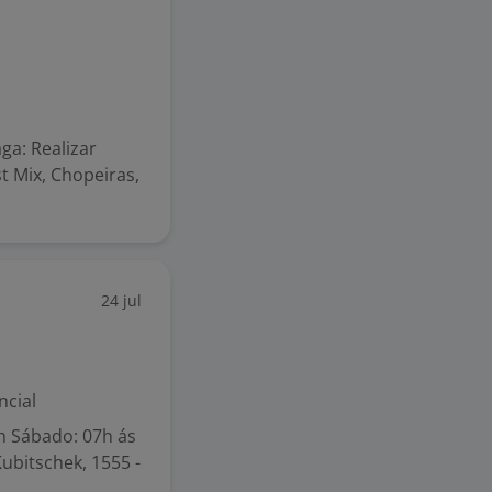
ga: Realizar
 Mix, Chopeiras,
24 jul
ncial
h Sábado: 07h ás
ubitschek, 1555 -