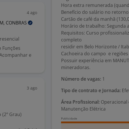
Hora extra remunerada (quand
Benefício do salário no retorno
4 ago
Cartão de café da manhã (130,
AM,
CONBRAS
Horário de trabalho: Segunda a
Requisitos: Curso profissionali
resencial
completo
residir em Belo Horizonte / Ita
o Funções
Cachoeira do campo e regiões p
 Acompanhar e
Possuir experiência em MAN
mineradoras.
Número de vagas:
1
3 ago
Tipo de contrato e Jornada:
Efe
Área Profissional:
Operacional 
Manutenção Elétrica
 (2º Grau)