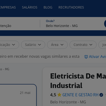
 EMPRESAS
SALÁRIOS
BLOG
RECRUTADORES
Onde?
icação
Salário
Área
Contrato
Jo
eiro em receber novas vagas similares a esta
Ativar Av
te - MG
Eletricista De 
Industrial
21 mai
4,5
GENTE E GESTAO
RH
Belo Horizonte - MG