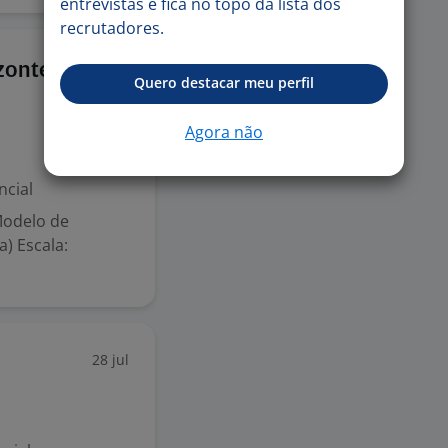
entrevistas e fica no topo da lista dos
recrutadores.
30 jul
izonte
Quero destacar meu perfil
Agora não
ncial
Modelo de
) Escala:
28 jul