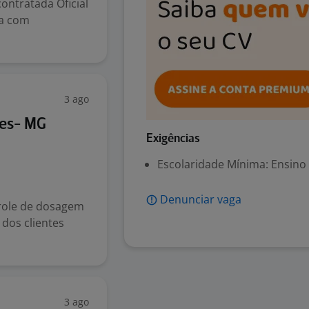
ontratada Oficial
ia com
3 ago
ões- MG
Exigências
Escolaridade Mínima: Ensino
Denunciar vaga
trole de dosagem
 dos clientes
3 ago