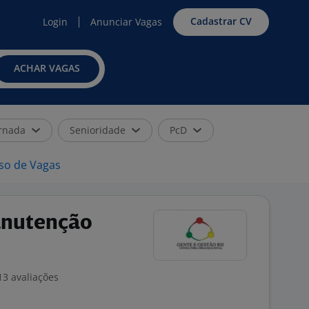
Cadastrar CV
Login
Anunciar Vagas
ACHAR VAGAS
rnada
Senioridade
PcD
iso de Vagas
Manutenção
13 avaliações