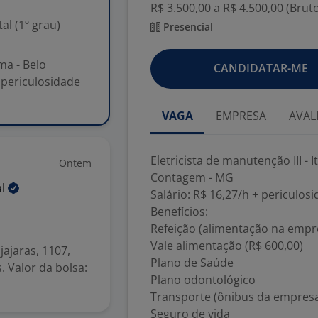
R$ 3.500,00 a R$ 4.500,00 (Brut
l (1º grau)
Presencial
ima - Belo
CANDIDATAR-ME
+ periculosidade
VAGA
EMPRESA
AVAL
Eletricista de manutenção III - I
Ontem
Contagem - MG
al
Salário: R$ 16,27/h + periculos
Benefícios:
Refeição (alimentação na empr
Vale alimentação (R$ 600,00)
jajaras, 1107,
Plano de Saúde
. Valor da bolsa:
Plano odontológico
Transporte (ônibus da empresa
Seguro de vida