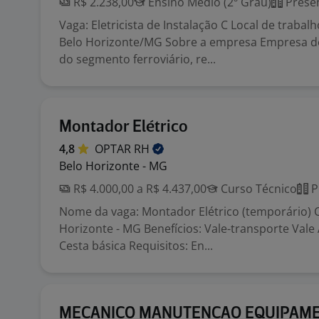
R$ 2.238,00
Ensino Médio (2º Grau)
Presen
Vaga: Eletricista de Instalação C Local de trabal
Belo Horizonte/MG Sobre a empresa Empresa d
do segmento ferroviário, re...
Montador Elétrico
4,8
OPTAR
RH
Belo Horizonte - MG
R$ 4.000,00 a R$ 4.437,00
Curso Técnico
P
Nome da vaga: Montador Elétrico (temporário) C
Horizonte - MG Benefícios: Vale-transporte Vale
Cesta básica Requisitos: En...
MECANICO MANUTENCAO EQUIPAM