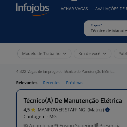
ACHAR VAGAS
AVALIAÇÕES DE
O quê?
Modelo de Trabalho
Km de você
Publ
4.322
Vagas de Emprego de Técnico de Manutenção Elétrica
Relevantes
Recentes
Próximas
Técnico(A) De Manutenção Elétrica
4,5
MANPOWER STAFFING.
(Matriz)
Contagem - MG
A combinar
Ensino Superior
Presencial