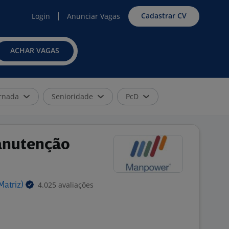
Cadastrar CV
Login
Anunciar Vagas
ACHAR VAGAS
rnada
Senioridade
PcD
anutenção
4.025 avaliações
Matriz)