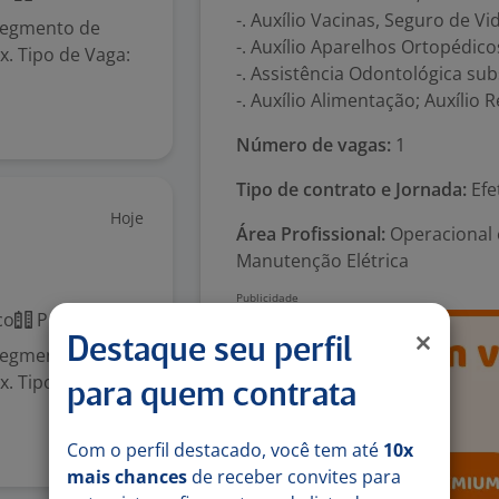
-. Auxílio Vacinas, Seguro de 
segmento de
-. Auxílio Aparelhos Ortopédico
x. Tipo de Vaga:
-. Assistência Odontológica su
-. Auxílio Alimentação; Auxílio
Número de vagas:
1
Tipo de contrato e Jornada:
Efe
Hoje
Área Profissional:
Operacional 
Manutenção Elétrica
co
Presencial
Destaque seu perfil
segmento de
x. Tipo de Vaga:
para quem contrata
Com o perfil destacado, você tem até
10x
mais chances
de receber convites para