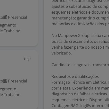
elétricos; executar diagnósticos
ajustes e substituição de comp
esquemas elétricos e documenta
co
Presencial
manutenção; garantir o cumpr
melhorias e otimizações dos pr
segmento
de Trabalho:
No ManpowerGroup, a sua carr
busca de crescimento, desafios
venha fazer parte do nosso tim
valorizado.
Hoje
Candidate-se agora e transform
Requisitos e qualificações
co
Presencial
Formação Técnica em Elétrica, 
correlatas. Experiência em ma
segmento
diagnóstico de falhas elétricas
de Trabalho:
esquemas elétricos. Disponibil
Contagem/MG. Inglês intermedi