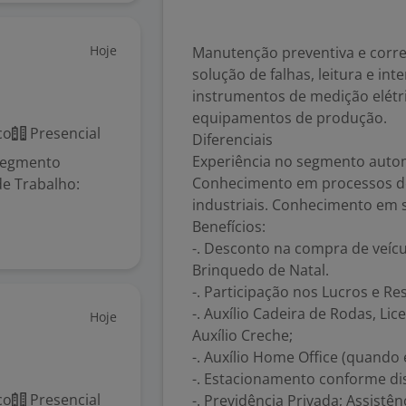
Hoje
Manutenção preventiva e corret
solução de falhas, leitura e int
instrumentos de medição elétri
equipamentos de produção.
co
Presencial
Diferenciais
Experiência no segmento autom
segmento
Conhecimento em processos d
de Trabalho:
industriais. Conhecimento em s
Benefícios:
-. Desconto na compra de veículo
Brinquedo de Natal.
-. Participação nos Lucros e Re
-. Auxílio Cadeira de Rodas, L
Hoje
Auxílio Creche;
-. Auxílio Home Office (quando e
-. Estacionamento conforme di
co
Presencial
-. Previdência Privada; Assistê