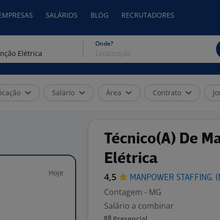
 EMPRESAS
SALÁRIOS
BLOG
RECRUTADORES
Onde?
icação
Salário
Área
Contrato
Jo
Técnico(A) De M
Elétrica
Hoje
4,5
MANPOWER STAFFING.
(
Contagem - MG
Salário a combinar
Presencial