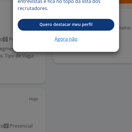
entrevistas e fica no topo da lista dos
recrutadores.
Hoje
Exigências
Quero destacar meu perfil
Escolaridade Mínima: Ensino
Agora não
co
Presencial
Denunciar vaga
segmento de
x. Tipo de Vaga:
Hoje
co
Presencial