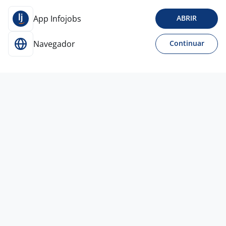
App Infojobs
ABRIR
Navegador
Continuar
7 jul
Vendedor(A) – Especialista Em Vendas
De Cursos Técnicos
4,4
EMPREGGA
TECNOLOGIA
Rio de Janeiro - RJ
R$ 2.000,00
Entre 3 e 5 anos
Ensino Médio (2º Grau)
Home office