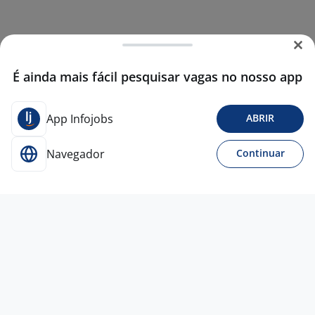
É ainda mais fácil pesquisar vagas no nosso app
App Infojobs
ABRIR
Navegador
Continuar
6 ago
Técnico Manutenção Empilhadeiras I -
Sorocaba/SP.