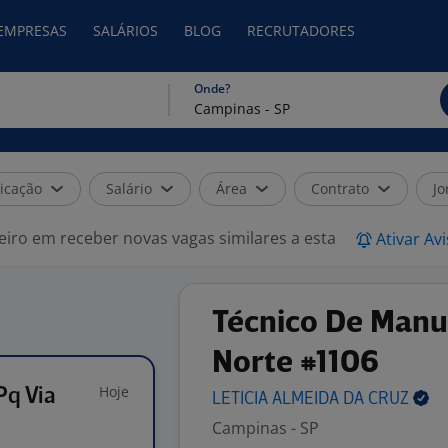
 EMPRESAS
SALÁRIOS
BLOG
RECRUTADORES
Onde?
icação
Salário
Área
Contrato
Jo
eiro em receber novas vagas similares a esta
Ativar Av
Técnico De Manut
Norte #1106
Hoje
Pq Via
LETICIA ALMEIDA DA
CRUZ
Campinas - SP