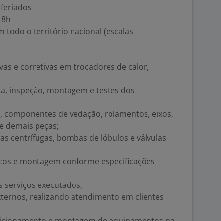
feriados
18h
 todo o território nacional (escalas
as e corretivas em trocadores de calor,
a, inspeção, montagem e testes dos
s, componentes de vedação, rolamentos, eixos,
e demais peças;
 centrífugas, bombas de lóbulos e válvulas
cos e montagem conforme especificações
s serviços executados;
xternos, realizando atendimento em clientes
dicionamento e montagem de equipamentos na