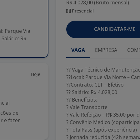
R$ 4.028,00 (Bruto mensal)
Presencial
CANDIDATAR-ME
l: Parque Via
 Salário: R$
VAGA
EMPRESA
COMP
?? Vaga:Técnico de Manutenção
Hoje
??Local: Parque Via Norte – C
??Contrato: CLT – Efetivo
?? Salário: R$ 4.028,00
?? Benefícios:
cial
? Vale Transporte
ações de
? Vale Refeição – R$ 35,00 por d
r e fazer
? Convênio Médico (coparticipa
? TotalPass (após experiência)
? Jornada reduzida (42h semana