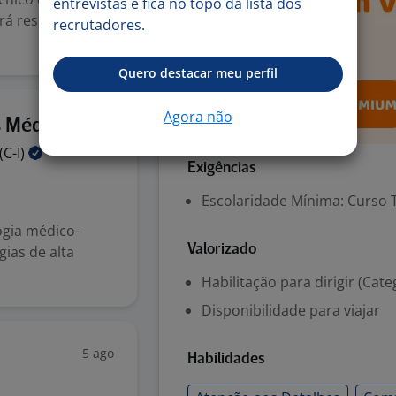
entrevistas e fica no topo da lista dos
rá responsável
recrutadores.
Quero destacar meu perfil
Agora não
5 ago
s Médicos
(C-I)
Exigências
Escolaridade Mínima: Curso 
ogia médico-
gias de alta
Valorizado
Habilitação para dirigir (Cate
Disponibilidade para viajar
5 ago
Habilidades