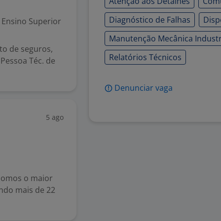
Atenção aos Detalhes
Com
Diagnóstico de Falhas
Disp
Ensino Superior
Manutenção Mecânica Industr
o de seguros,
Relatórios Técnicos
Pessoa Téc. de
Denunciar vaga
5 ago
Somos o maior
ando mais de 22