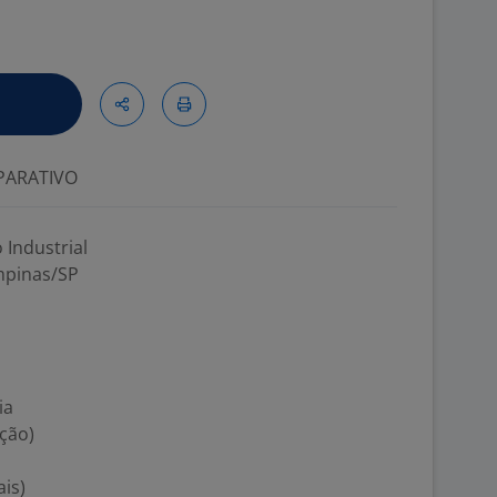
ARATIVO
 Industrial
ampinas/SP
ia
ção)
is)