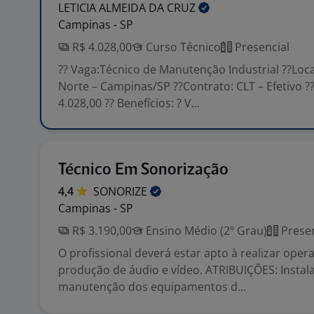
LETICIA ALMEIDA DA
CRUZ
Campinas - SP
R$ 4.028,00
Curso Técnico
Presencial
?? Vaga:Técnico de Manutenção Industrial ??Loca
Norte – Campinas/SP ??Contrato: CLT – Efetivo ??
4.028,00 ?? Benefícios: ? V...
Técnico Em Sonorização
4,4
SONORIZE
Campinas - SP
R$ 3.190,00
Ensino Médio (2º Grau)
Presen
O profissional deverá estar apto à realizar oper
produção de áudio e vídeo. ATRIBUIÇÕES: Instala
manutenção dos equipamentos d...