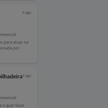
5 ago
resencial
s para atuar na
ixonada por
5 ago
ilhadeira
resencial
 e quer fazer