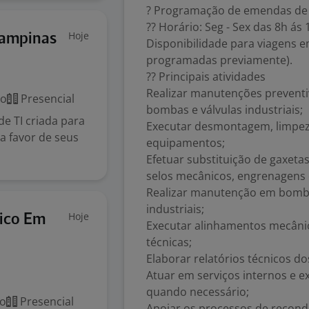
? Programação de emendas de 
?? Horário: Seg - Sex das 8h ás 
Hoje
 Campinas
Disponibilidade para viagens em
programadas previamente).
?? Principais atividades
Realizar manutenções preventiv
co
Presencial
bombas e válvulas industriais;
e TI criada para
Executar desmontagem, limpez
 a favor de seus
equipamentos;
Efetuar substituição de gaxeta
selos mecânicos, engrenagens 
Realizar manutenção em bombas
industriais;
Hoje
nico Em
Executar alinhamentos mecâni
técnicas;
Elaborar relatórios técnicos do
Atuar em serviços internos e e
quando necessário;
co
Presencial
Apoiar os processos de recon