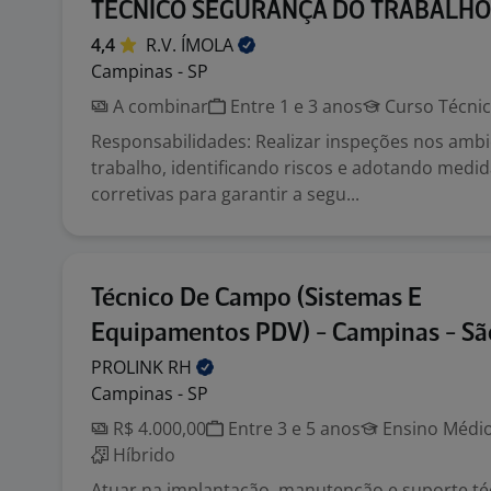
TÉCNICO SEGURANÇA DO TRABALHO
4,4
R.V.
ÍMOLA
Campinas - SP
A combinar
Entre 1 e 3 anos
Curso Técni
Responsabilidades: Realizar inspeções nos amb
trabalho, identificando riscos e adotando medid
corretivas para garantir a segu...
Técnico De Campo (Sistemas E
Equipamentos PDV) - Campinas - Sã
PROLINK
RH
Campinas - SP
R$ 4.000,00
Entre 3 e 5 anos
Ensino Médio
Híbrido
Atuar na implantação, manutenção e suporte té