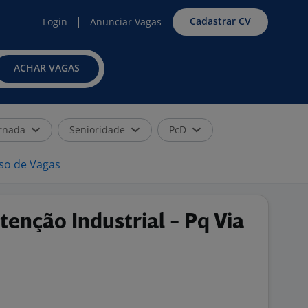
Cadastrar CV
Login
Anunciar Vagas
ACHAR VAGAS
rnada
Senioridade
PcD
iso de Vagas
enção Industrial - Pq Via