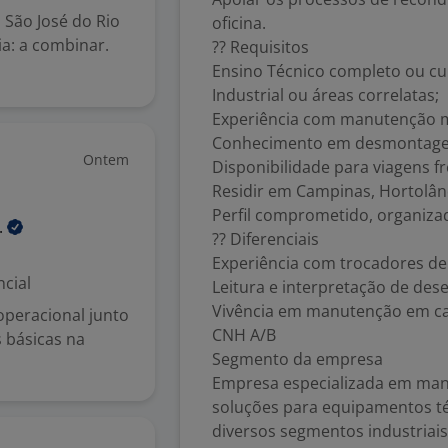
, São José do Rio
oficina.
ia: a combinar.
?? Requisitos
Ensino Técnico completo ou c
Industrial ou áreas correlatas;
Experiência com manutenção me
Conhecimento em desmontagem
Ontem
Disponibilidade para viagens f
Residir em Campinas, Hortolân
Perfil comprometido, organiza
.
?? Diferenciais
Experiência com trocadores de 
cial
Leitura e interpretação de des
Vivência em manutenção em c
operacional junto
CNH A/B
s básicas na
Segmento da empresa
Empresa especializada em man
soluções para equipamentos té
diversos segmentos industriais