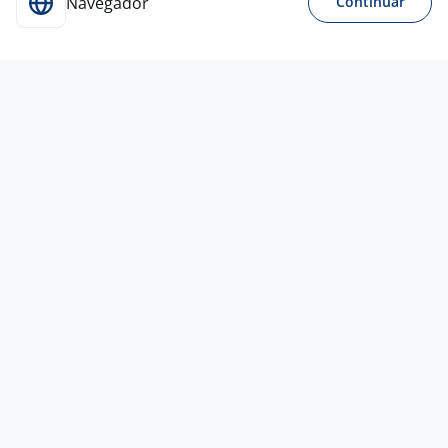
Navegador
Continuar
Para Candidatos
Acesse o site de empregos líder e se candidate a
vagas adequadas ao seu perfil de forma fácil e
rápida.