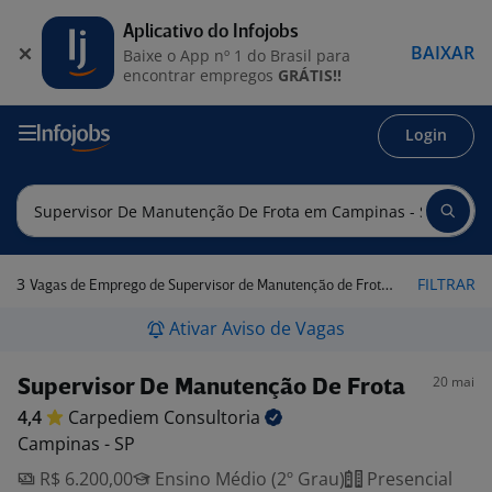
Aplicativo do Infojobs
BAIXAR
Baixe o App nº 1 do Brasil para
encontrar empregos
GRÁTIS!!
Login
3
FILTRAR
Vagas de Emprego de Supervisor de Manutenção de Frota em Campinas - SP
Ativar Aviso de Vagas
20 mai
Supervisor De Manutenção De Frota
4,4
Carpediem
Consultoria
Campinas - SP
R$ 6.200,00
Ensino Médio (2º Grau)
Presencial