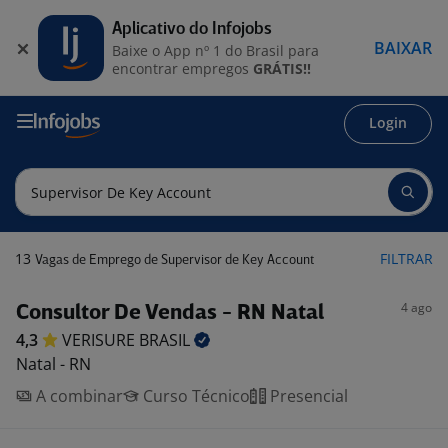
Aplicativo do Infojobs
BAIXAR
Baixe o App nº 1 do Brasil para
encontrar empregos
GRÁTIS!!
Login
13
FILTRAR
Vagas de Emprego de Supervisor de Key Account
4 ago
Consultor De Vendas - RN Natal
4,3
VERISURE
BRASIL
Natal - RN
A combinar
Curso Técnico
Presencial