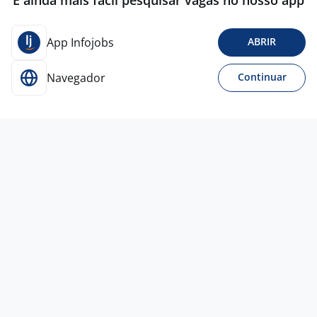
É ainda mais fácil pesquisar vagas no nosso app
App Infojobs
ABRIR
Navegador
Continuar
Para Candidatos
Acesse o site de empregos líder e se candidate a
vagas adequadas ao seu perfil de forma fácil e
rápida.