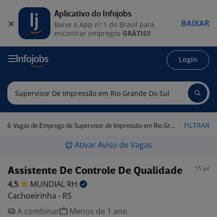
Aplicativo do Infojobs
BAIXAR
Baixe o App nº 1 do Brasil para
encontrar empregos
GRÁTIS!!
Login
6
FILTRAR
Vagas de Emprego de Supervisor de Impressão em Rio Grande do Sul
Ativar Aviso de Vagas
15 jul
Assistente De Controle De Qualidade
4,5
MUNDIAL
RH
Cachoeirinha - RS
A combinar
Menos de 1 ano