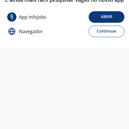
App Infojobs
ABRIR
Navegador
Continuar
Para Candidatos
Acesse o site de empregos líder e se candidate a
vagas adequadas ao seu perfil de forma fácil e
rápida.