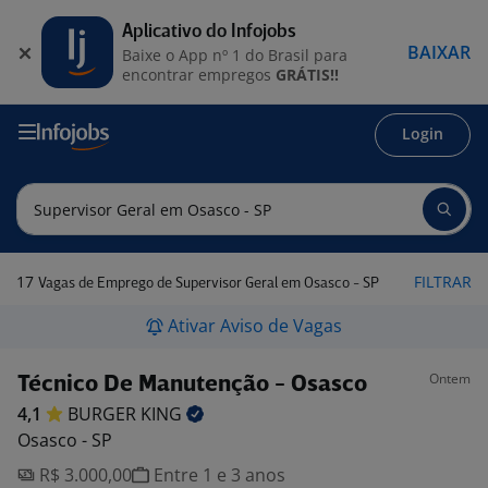
Aplicativo do Infojobs
BAIXAR
Baixe o App nº 1 do Brasil para
encontrar empregos
GRÁTIS!!
Login
17
FILTRAR
Vagas de Emprego de Supervisor Geral em Osasco - SP
Ativar Aviso de Vagas
Ontem
Técnico De Manutenção - Osasco
4,1
BURGER
KING
Osasco - SP
R$ 3.000,00
Entre 1 e 3 anos