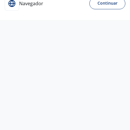
Navegador
Continuar
13 jul
Fiscal De Loja - GUARULHOS
3,0
WORKS CONSTRUÇÕES SERVIÇOS LTDA
EPP
Guarulhos - SP
R$ 1.766,00 a R$ 1.800,00
Ensino Fundamental (1º grau)
Presencial
CONTRATAÇÃO URGENTE
13 jul
Consultora De Relacionamento Com
Pacientes - CRC
Empresa
confidencial