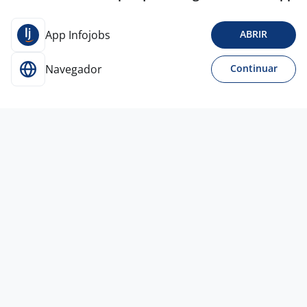
App Infojobs
ABRIR
Navegador
Continuar
Para Candidatos
Acesse o site de empregos líder e se candidate a
vagas adequadas ao seu perfil de forma fácil e
rápida.