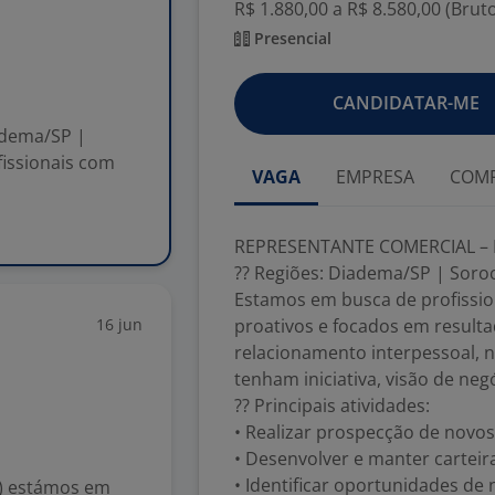
R$ 1.880,00 a R$ 8.580,00 (Brut
Presencial
CANDIDATAR-ME
adema/SP |
issionais com
VAGA
EMPRESA
COMP
REPRESENTANTE COMERCIAL – 
?? Regiões: Diadema/SP | Soro
Estamos em busca de profission
16 jun
proativos e focados em result
relacionamento interpessoal, n
tenham iniciativa, visão de neg
?? Principais atividades:
• Realizar prospecção de novos 
• Desenvolver e manter carteira
• Identificar oportunidades de
) estámos em