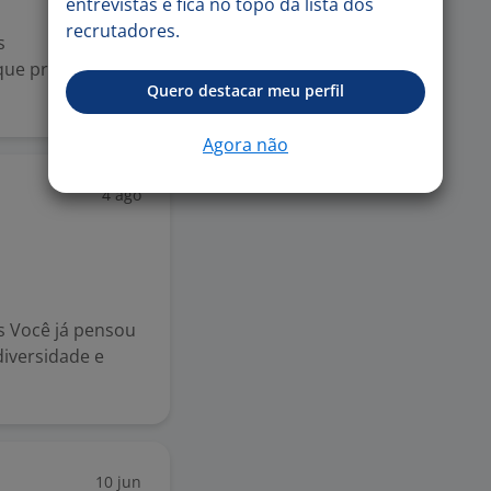
entrevistas e fica no topo da lista dos
recrutadores.
s
que promove a di
Quero destacar meu perfil
.
Agora não
4 ago
s Você já pensou
iversidade e
10 jun