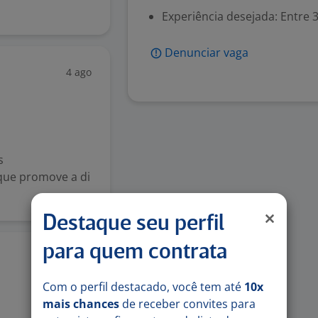
Experiência desejada: Entre 3
Denunciar vaga
4 ago
s
que promove a di
.
Destaque seu perfil
para quem contrata
4 ago
Com o perfil destacado, você tem até
10x
mais chances
de receber convites para