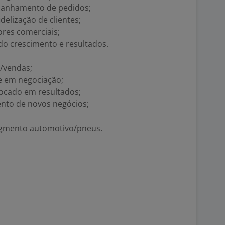
mpanhamento de pedidos;
delização de clientes;
res comerciais;
do crescimento e resultados.
l/vendas;
e em negociação;
 focado em resultados;
ento de novos negócios;
segmento automotivo/pneus.