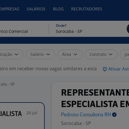
 EMPRESAS
SALÁRIOS
BLOG
RECRUTADORES
Onde?
icação
Salário
Área
Contrato
Jo
eiro em receber novas vagas similares a esta
Ativar Av
caba - SP
REPRESENTANT
ESPECIALISTA E
20 jul
IALISTA
Pedroso Consultoria
RH
Sorocaba - SP