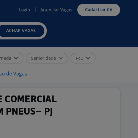
Cadastrar CV
Login
Anunciar Vagas
ACHAR VAGAS
rnada
Senioridade
PcD
iso de Vagas
E COMERCIAL
M PNEUS– PJ