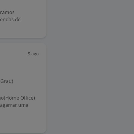
uramos
vendas de
5 ago
 Grau)
o(Home Office)
 agarrar uma