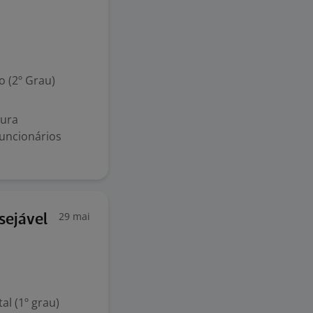
 (2º Grau)
tura
funcionários
29 mai
sejável
l (1º grau)