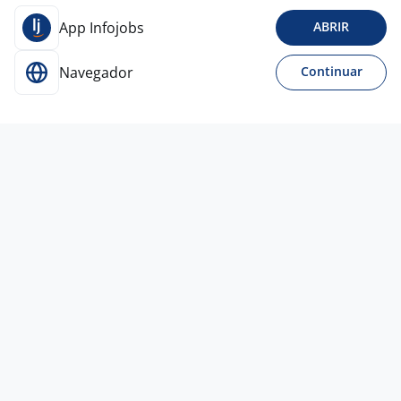
App Infojobs
ABRIR
Navegador
Continuar
29 mai
Representante Comercial Autônomo
JKS
CORPORATION
São Paulo - SP
A combinar
Entre 3 e 5 anos
Ensino Médio (2º Grau)
Home office
26 jul
Vendedor Autônomo - Home Office - PJ