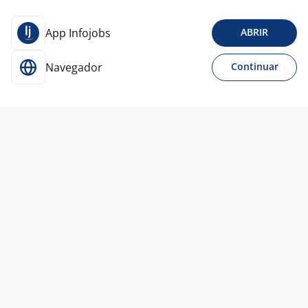
App Infojobs
ABRIR
Navegador
Continuar
23 jul
PROMOTOR TÉCNICO NESTLÉ / COM
CARRO PRÓPRIO
4,2
ADILIS
Florianópolis - SC
R$ 2.200,00
Entre 1 e 3 anos
Ensino Médio (2º Grau)
Presencial
22 jul
Jovem Aprendiz - Florianópolis/SC