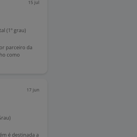
15 jul
l (1º grau)
or parceiro da
alho como
17 jun
Grau)
bém é destinada a