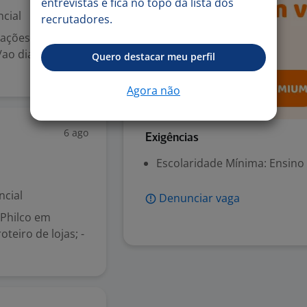
entrevistas e fica no topo da lista dos
cial
recrutadores.
ações ( Café)
/ao dia Ajuda de
Quero destacar meu perfil
Agora não
6 ago
Exigências
Escolaridade Mínima: Ensino
ncial
Denunciar vaga
 Philco em
teiro de lojas; -