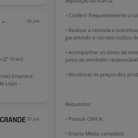
exposição da marca;
• Conferir frequentemente a va
26 jun
 -
• Realizar a retirada e substit
garantindo o correto rodízio d
• Acompanhar os níveis de est
 (2º Grau)
junto ao vendedor responsável
• Monitorar os preços dos pro
rias) Empresa:
de Lojas –
Requisitos:
• Possuir CNH A;
25 jun
 GRANDE
• Ensino Médio completo;