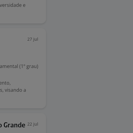
iversidade e
27 jul
mental (1º grau)
ento,
s, visando a
22 jul
o Grande