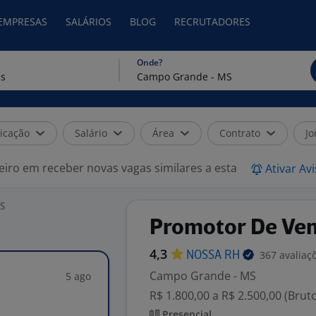
 EMPRESAS
SALÁRIOS
BLOG
RECRUTADORES
Onde?
icação
Salário
Área
Contrato
Jo
eiro em receber novas vagas similares a esta
Ativar Av
MS
Promotor De Ve
4,3
367 avaliaç
NOSSA
RH
Campo Grande - MS
5 ago
R$ 1.800,00 a R$ 2.500,00 (Brut
Presencial