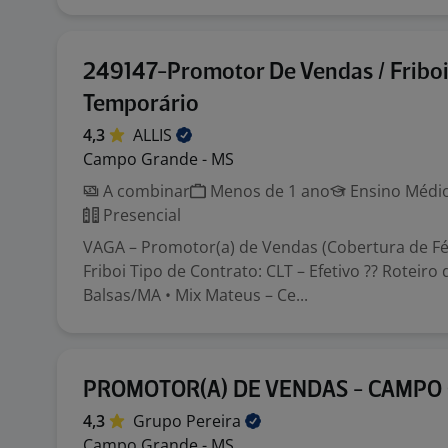
249147-Promotor De Vendas / Friboi
Temporário
4,3
ALLIS
Campo Grande - MS
A combinar
Menos de 1 ano
Ensino Médio
Presencial
VAGA – Promotor(a) de Vendas (Cobertura de Fé
Friboi Tipo de Contrato: CLT – Efetivo ?? Roteiro 
Balsas/MA • Mix Mateus – Ce...
PROMOTOR(A) DE VENDAS - CAMPO
4,3
Grupo
Pereira
Campo Grande - MS