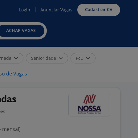
Cadastrar CV
Login
Anunciar Vagas
ACHAR VAGAS
rnada
Senioridade
PcD
iso de Vagas
ndas
ões
o mensal)