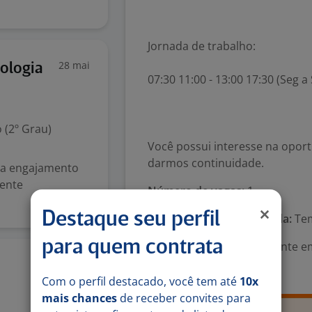
Jornada de trabalho:
28 mai
ologia
07:30 11:00 - 13:00 17:30 (Seg a
 (2º Grau)
Você possui interesse na opor
darmos continuidade.
ra engajamento
iente
Número de vagas:
1
Destaque seu perfil
Tipo de contrato e Jornada:
Tem
para quem contrata
Área Profissional:
Assistente e
Promotor
21 mai
Com o perfil destacado, você tem até
10x
mais chances
de receber convites para