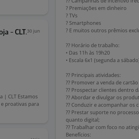
?? Campanhas de incentivo fre
? Premiações em dinheiro
? TVs
? Smartphones
? E muitos outros prêmios excl
30 jun
ja - CLT.
?? Horário de trabalho:
• Das 11h às 19h20
• Escala 6x1 (segunda a sábado
?? Principais atividades:
?? Promover a venda de cartão 
?? Prospectar clientes dentro da
ja | CLT Estamos
?? Abordar e divulgar os produ
e proativas para
?? Conduzir e acompanhar os cl
?? Prestar suporte no processo 
quanto digital;
?? Trabalhar com foco no ating
Benefícios: