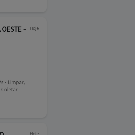
Hoje
A OESTE -
s • Limpar,
 Coletar
Hoje