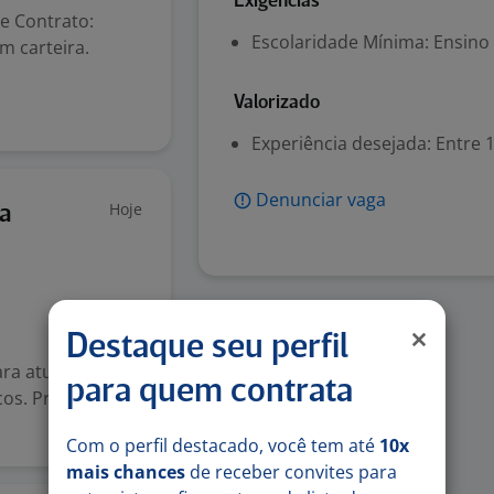
Exigências
de Contrato:
Escolaridade Mínima: Ensino
m carteira.
Valorizado
Experiência desejada: Entre 1
Denunciar vaga
Hoje
za
Destaque seu perfil
ara atuar com
para quem contrata
s. Principais
Com o perfil destacado, você tem até
10x
mais chances
de receber convites para