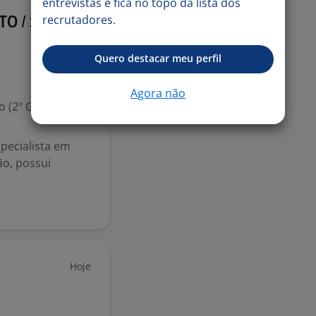
entrevistas e fica no topo da lista dos
recrutadores.
Hoje
TO / SEM
Quero destacar meu perfil
Agora não
 (2º Grau)
pecialista em
ão, possui
Hoje