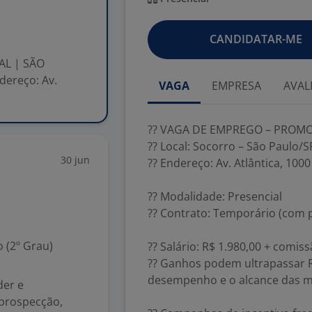
CANDIDATAR-ME
AL | SÃO
dereço: Av.
VAGA
EMPRESA
AVAL
?? VAGA DE EMPREGO – PROMO
?? Local: Socorro – São Paulo/S
30 jun
?? Endereço: Av. Atlântica, 100
?? Modalidade: Presencial
?? Contrato: Temporário (com p
 (2º Grau)
?? Salário: R$ 1.980,00 + comis
?? Ganhos podem ultrapassar R
desempenho e o alcance das m
der e
prospecção,