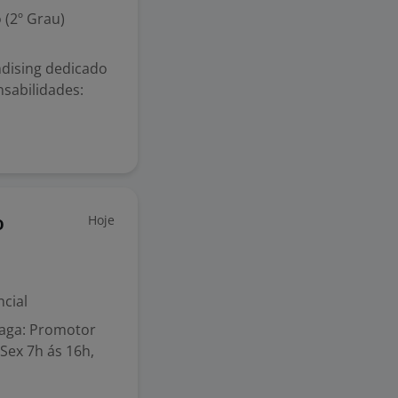
 (2º Grau)
dising dedicado
nsabilidades:
Hoje
o
cial
Vaga: Promotor
 Sex 7h ás 16h,