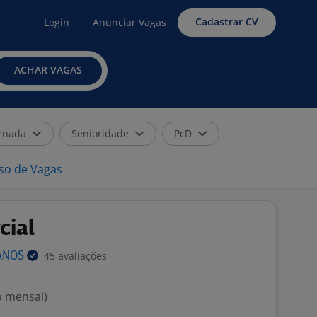
Cadastrar CV
Login
Anunciar Vagas
ACHAR VAGAS
rnada
Senioridade
PcD
iso de Vagas
cial
45 avaliações
ANOS
o mensal)