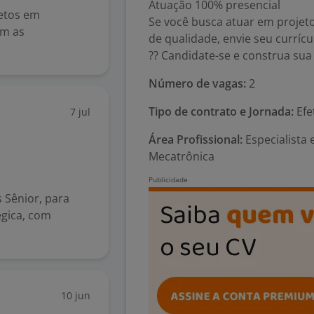
Atuação 100% presencial
jetos em
Se você busca atuar em projeto
em as
de qualidade, envie seu currícu
?? Candidate-se e construa sua
Número de vagas:
2
Tipo de contrato e Jornada:
Efe
7 jul
Área Profissional:
Especialista
Mecatrônica
 Sênior, para
égica, com
10 jun