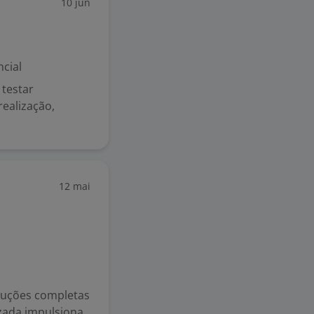
10 jun
cial
testar
realização,
12 mai
oluções completas
zada impulsiona