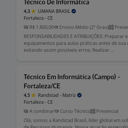
Técnico De Informática
4,3
UMANA
BRASIL
Fortaleza - CE
R$ 1.800,00
Ensino Médio (2º Grau)
Presen
RESPONSABILIDADES E ATRIBUIÇÕES: Preparar e 
equipamentos para aulas práticas antes de sua 
evitando assim possíveis erros; Realizar ...
Técnico Em Informática (Campo) -
Fortaleza/CE
4,5
Randstad -
Matriz
Fortaleza - CE
A combinar
Curso Técnico
Presencial
Olá, somos a Randstad Brasil, líder global em s
de Recursos Humanos. Nossa atuação especiali