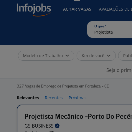
ACHAR VAGAS
AVALIAÇÕES DE
O quê?
Modelo de Trabalho
Km de você
Publ
Seja o prim
327
Vagas de Emprego de Projetista em Fortaleza - CE
Relevantes
Recentes
Próximas
Projetista Mecânico -Porto Do Pec
GS
BUSINESS