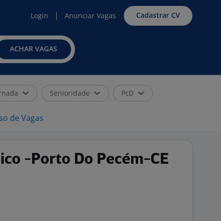
Cadastrar CV
Login
Anunciar Vagas
ACHAR VAGAS
rnada
Senioridade
PcD
iso de Vagas
nico -Porto Do Pecém-CE