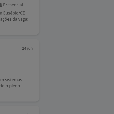
Presencial
em Eusébio/CE
rmações da vaga:
24 jun
em sistemas
ndo o pleno