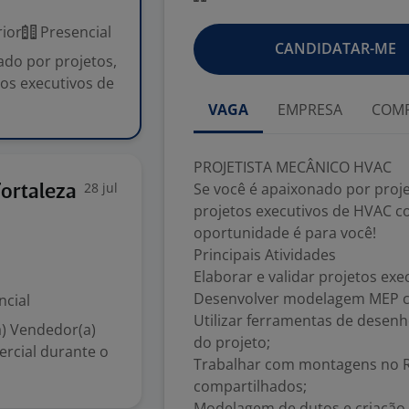
ior
Presencial
CANDIDATAR-ME
do por projetos,
os executivos de
VAGA
EMPRESA
COMP
PROJETISTA MECÂNICO HVAC
28 jul
Se você é apaixonado por pro
Fortaleza
projetos executivos de HVAC co
oportunidade é para você!
Principais Atividades
Elaborar e validar projetos ex
Desenvolver modelagem MEP co
ncial
Utilizar ferramentas de desen
a) Vendedor(a)
do projeto;
ercial durante o
Trabalhar com montagens no R
compartilhados;
Modelagem de dutos e criação d