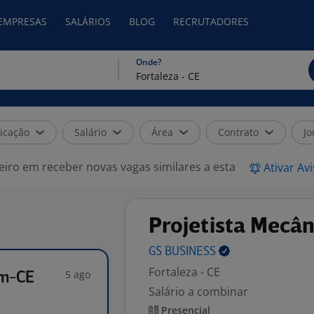
 EMPRESAS
SALÁRIOS
BLOG
RECRUTADORES
Onde?
icação
Salário
Área
Contrato
Jo
eiro em receber novas vagas similares a esta
Ativar Av
Projetista Mecâ
GS
BUSINESS
Fortaleza - CE
5 ago
ém-CE
Salário a combinar
Presencial