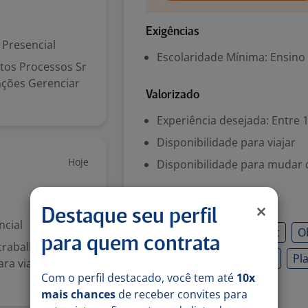
Exigências
Presencial
Escolaridade Mínima: Ensino
tos Processos Sr
nções Gerenciar
Valorizado
Experiência desejada: Entre 1
Disponibilidade para viajar
Hoje
Disponibilidade para mudar 
Habilidades
Destaque seu perfil
ncial
Gestão de obras
hvac
Ob
para quem contrata
trabalhar na área
Organização em campo
Pl
para viagens com
Com o perfil destacado, você tem até
10x
mais chances
de receber convites para
Denunciar vaga