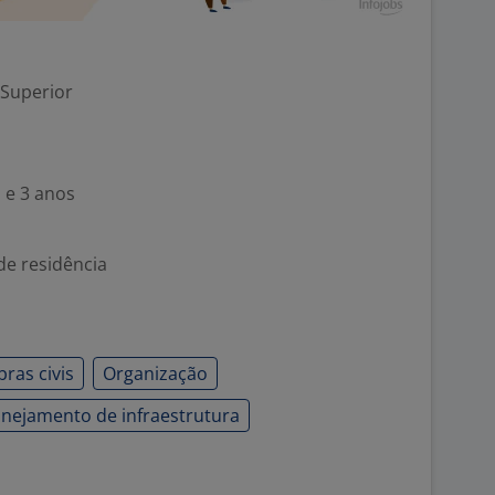
 Superior
 e 3 anos
de residência
ras civis
Organização
anejamento de infraestrutura