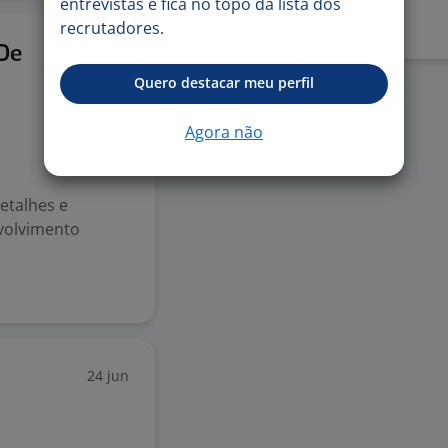
entrevistas e fica no topo da lista dos
recrutadores.
21 jul
 De
Quero destacar meu perfil
Agora não
etalhes e
volvimento
24 jun