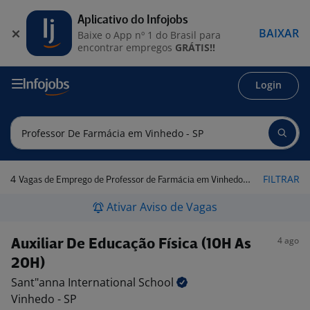
Aplicativo do Infojobs
BAIXAR
Baixe o App nº 1 do Brasil para
encontrar empregos
GRÁTIS!!
Login
4
FILTRAR
Vagas de Emprego de Professor de Farmácia em Vinhedo - SP
Ativar Aviso de Vagas
4 ago
Auxiliar De Educação Física (10H As
20H)
Sant"anna International
School
Vinhedo - SP